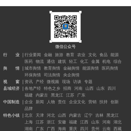
微信公众号
行 业
行业要闻
金融
旅游
教育
农业
文化
食品
能源
医药
物流
通信
建筑
轻工
化工
金属
机电
综合
舆 情
城市舆情
教育舆情
金融舆情
能源舆情
医药舆情
环保舆情
司法舆情
央企舆情
视 窗
资讯
产经
微视频
现场
访谈
专题
县域经济
各地产经
特色之乡
招商
河南
山西
山东
四川
福建
内蒙古
黑龙江
江苏
广东
中国制造
企业
新闻
人物
责任
企业文化
营销
扶持
创新
品牌
特色小镇
北京
天津
河北
山西
内蒙古
辽宁
吉林
黑龙江
上海
江苏
浙江
安徽
福建
江西
山东
河南
湖北
湖南
广东
广西
海南
重庆
四川
贵州
云南
西藏