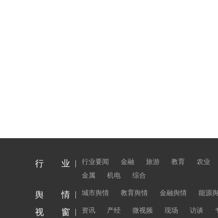
行业要闻
金融
旅游
教育
农业
行 业
金属
机电
综合
城市舆情
教育舆情
金融舆情
能源
舆 情
资讯
产经
微视频
现场
访谈
视 窗