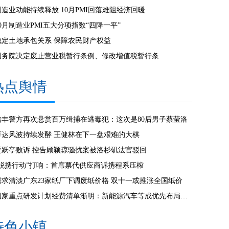
制造业动能持续释放 10月PMI回落难阻经济回暖
10月制造业PMI五大分项指数“四降一平”
稳定土地承包关系 保障农民财产权益
国务院决定废止营业税暂行条例、修改增值税暂行条
热点舆情
陆丰警方再次悬赏百万缉捕在逃毒犯：这次是80后男子蔡莹洛
万达风波持续发酵 王健林在下一盘艰难的大棋
贾跃亭败诉 控告顾颖琼骚扰案被洛杉矶法官驳回
“脱携行动”打响：首席票代供应商诉携程系压榨
需求清淡广东23家纸厂下调废纸价格 双十一或推涨全国纸价
国家重点研发计划经费清单渐明：新能源汽车等成优先布局行业
特色小镇