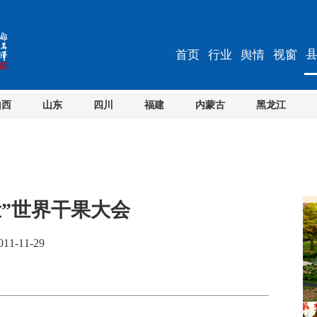
首页
行业
舆情
视窗
山西
山东
四川
福建
内蒙古
黑龙江
脸”世界干果大会
1-11-29