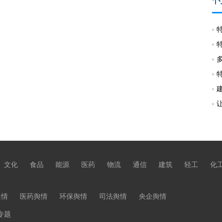
文化
食品
能源
医药
物流
通信
建筑
轻工
化
舆情
医药舆情
环保舆情
司法舆情
央企舆情
专题