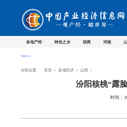
各地产经
特色之乡
招商
河南
当前位置
首页
>
县域经济
>
山西
>
汾阳核桃“露
时间：201