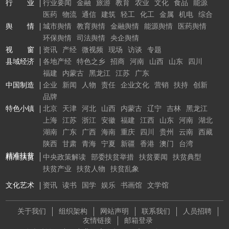
行 业
行业要闻
金融
旅游
教育
农业
文化
食品
能源
医药
物流
通信
建筑
轻工
化工
金属
机电
综合
舆 情
城市舆情
教育舆情
金融舆情
能源舆情
医药舆情
环保舆情
司法舆情
央企舆情
视 窗
资讯
产经
微视频
现场
访谈
专题
县域经济
各地产经
特色之乡
招商
河南
山西
山东
四川
福建
内蒙古
黑龙江
江苏
广东
中国制造
企业
新闻
人物
责任
企业文化
营销
扶持
创新
品牌
特色小镇
北京
天津
河北
山西
内蒙古
辽宁
吉林
黑龙江
上海
江苏
浙江
安徽
福建
江西
山东
河南
湖北
湖南
广东
广西
海南
重庆
四川
贵州
云南
西藏
陕西
甘肃
青海
宁夏
新疆
香港
澳门
台湾
精准扶贫
精准扶贫
中央政策解读
部委扶贫举措
扶贫要闻
扶贫典型
扶贫产业
扶贫人物
扶贫乱象
文化艺术
资讯
读书
国学
娱乐
书画馆
文学馆
关于我们
组织架构
网站声明
联系我们
人员招聘
友情链接
邮箱登录