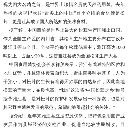
视为四大名菌之首，是世界上珍惜名贵的天然药用菌。去年
热播的央视纪录片“舌尖上的中国”首个介绍的食材便是松
茸，更是让其成了国人所熟知的美味食材。
据了解，中国目前是世界上最大的松茸生产国和出口国。
作为全国主产区的四川省，其松茸主产地主要分布在甘孜州
雅江县等12个县。全省平均每年松茸储量中，雅江高达1000
吨以上，占至少20％，这使雅江县成为全国松茸生产大县。
中国食用菌协会会长李祥茂表示，雅江有着独特的区位和
地理优势，并且森林覆盖面积大，野生菌类种类繁多，人为
干预小，对松茸的生长有着得天独厚的自然条件，因此当地
松茸的产量大，品质也高。“我们这次将‘中国松茸之乡’称号
授予雅江县，是对松茸的保护和发展做出一种探索，也是对
其它野生菌种发展的示范，希望能够引起社会的关注。”
据介绍，近年来雅江县立足资源优势，把特色食用菌产业
发展作为县域经济的支柱产业，促进当地农牧民增收。目