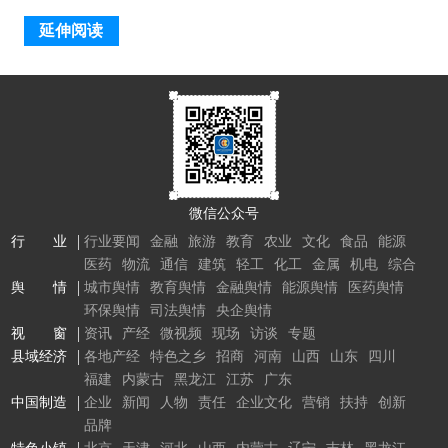
延伸阅读
微信公众号
行 业
行业要闻
金融
旅游
教育
农业
文化
食品
能源
医药
物流
通信
建筑
轻工
化工
金属
机电
综合
舆 情
城市舆情
教育舆情
金融舆情
能源舆情
医药舆情
环保舆情
司法舆情
央企舆情
视 窗
资讯
产经
微视频
现场
访谈
专题
县域经济
各地产经
特色之乡
招商
河南
山西
山东
四川
福建
内蒙古
黑龙江
江苏
广东
中国制造
企业
新闻
人物
责任
企业文化
营销
扶持
创新
品牌