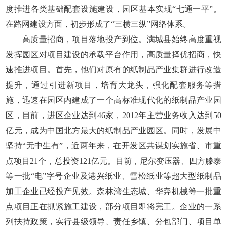
度推进各类基础配套设施建设，园区基本实现“七通一平”。
在路网建设方面，初步形成了“三横三纵”网络体系。
高质量招商，项目落地投产到位。满城县始终高度重视
发挥园区对项目建设的承载平台作用，高质量择优招商，快
速推进项目。首先，他们对原有的纸制品产业集群进行改造
提升，通过引进新项目，培育大龙头，强化配套服务等措
施，迅速在园区内建成了一个高标准现代化的纸制品产业园
区，目前，进区企业达到46家，2012年主营业务收入达到50
亿元，成为中国北方最大的纸制品产业园区。同时，发展中
坚持“无中生有”，近两年来，在开发区共谋划实施省、市重
点项目21个，总投资121亿元。目前，尼尔变压器、四方滕泰
等一批“电”字号企业及港兴纸业、雪松纸业等超大型纸制品
加工企业已经投产见效。森林湾生态城、华奔机械等一批重
点项目正在抓紧施工建设，部分项目即将完工。企业的一系
列扶持政策，实行县级领导、责任乡镇、分包部门、项目单