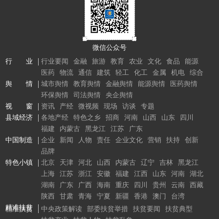
微信公众号
行 业
行业要闻
金融
旅游
教育
农业
文化
食品
能源
医药
物流
通信
建筑
轻工
化工
金属
机电
综合
舆 情
城市舆情
教育舆情
金融舆情
能源舆情
医药舆情
环保舆情
司法舆情
央企舆情
视 窗
资讯
产经
微视频
现场
访谈
专题
县域经济
各地产经
特色之乡
招商
河南
山西
山东
四川
福建
内蒙古
黑龙江
江苏
广东
中国制造
企业
新闻
人物
责任
企业文化
营销
扶持
创新
品牌
特色小镇
北京
天津
河北
山西
内蒙古
辽宁
吉林
黑龙江
上海
江苏
浙江
安徽
福建
江西
山东
河南
湖北
湖南
广东
广西
海南
重庆
四川
贵州
云南
西藏
陕西
甘肃
青海
宁夏
新疆
香港
澳门
台湾
精准扶贫
精准扶贫
中央政策解读
部委扶贫举措
扶贫要闻
扶贫典型