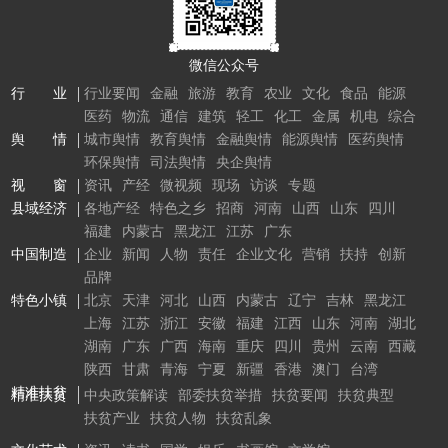
微信公众号
行 业
行业要闻
金融
旅游
教育
农业
文化
食品
能源
医药
物流
通信
建筑
轻工
化工
金属
机电
综合
舆 情
城市舆情
教育舆情
金融舆情
能源舆情
医药舆情
环保舆情
司法舆情
央企舆情
视 窗
资讯
产经
微视频
现场
访谈
专题
县域经济
各地产经
特色之乡
招商
河南
山西
山东
四川
福建
内蒙古
黑龙江
江苏
广东
中国制造
企业
新闻
人物
责任
企业文化
营销
扶持
创新
品牌
特色小镇
北京
天津
河北
山西
内蒙古
辽宁
吉林
黑龙江
上海
江苏
浙江
安徽
福建
江西
山东
河南
湖北
湖南
广东
广西
海南
重庆
四川
贵州
云南
西藏
陕西
甘肃
青海
宁夏
新疆
香港
澳门
台湾
精准扶贫
精准扶贫
中央政策解读
部委扶贫举措
扶贫要闻
扶贫典型
扶贫产业
扶贫人物
扶贫乱象