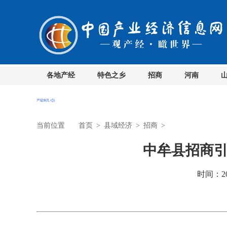
各地产经
特色之乡
招商
河南
当前位置
首页
>
县域经济
>
招商
>
中牟县招商
时间：201