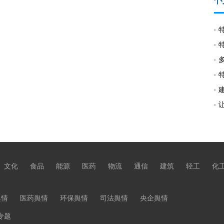
文化
食品
能源
医药
物流
通信
建筑
轻工
化
舆情
医药舆情
环保舆情
司法舆情
央企舆情
专题