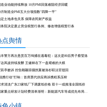
制造业动能持续释放 10月PMI回落难阻经济回暖
10月制造业PMI五大分项指数“四降一平”
稳定土地承包关系 保障农民财产权益
国务院决定废止营业税暂行条例、修改增值税暂行条
热点舆情
陆丰警方再次悬赏百万缉捕在逃毒犯：这次是80后男子蔡莹洛
万达风波持续发酵 王健林在下一盘艰难的大棋
贾跃亭败诉 控告顾颖琼骚扰案被洛杉矶法官驳回
“脱携行动”打响：首席票代供应商诉携程系压榨
需求清淡广东23家纸厂下调废纸价格 双十一或推涨全国纸价
国家重点研发计划经费清单渐明：新能源汽车等成优先布局行业
特色小镇