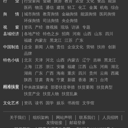
行 业
行业要闻
金融
旅游
教育
农业
文化
食品
能源
医药
物流
通信
建筑
轻工
化工
金属
机电
综合
舆 情
城市舆情
教育舆情
金融舆情
能源舆情
医药舆情
环保舆情
司法舆情
央企舆情
视 窗
资讯
产经
微视频
现场
访谈
专题
县域经济
各地产经
特色之乡
招商
河南
山西
山东
四川
福建
内蒙古
黑龙江
江苏
广东
中国制造
企业
新闻
人物
责任
企业文化
营销
扶持
创新
品牌
特色小镇
北京
天津
河北
山西
内蒙古
辽宁
吉林
黑龙江
上海
江苏
浙江
安徽
福建
江西
山东
河南
湖北
湖南
广东
广西
海南
重庆
四川
贵州
云南
西藏
陕西
甘肃
青海
宁夏
新疆
香港
澳门
台湾
精准扶贫
精准扶贫
中央政策解读
部委扶贫举措
扶贫要闻
扶贫典型
扶贫产业
扶贫人物
扶贫乱象
文化艺术
资讯
读书
国学
娱乐
书画馆
文学馆
关于我们
组织架构
网站声明
联系我们
人员招聘
友情链接
邮箱登录