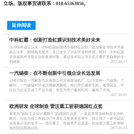
立场。版权事宜请联系：010-65363056。
延伸阅读
中科虹霸：创新打造虹膜识别技术美好未来
自2006年成立以来，中科虹霸就围绕生物特征识别、信息安全等技术开展
核心业务，围绕相关技术，其已提交了50余件专利申请。同时，中科虹霸
还借鉴国外大型企业的发展经验，通过技术转让等方式不断扩充自身的专
利储备
2017-04-11
一汽锡柴：在不断创新中引领企业长远发展
记者日前在一汽解放汽车有限公司无锡柴油机厂（以下简称一汽锡柴）了
解到，一汽锡柴对环保法规极其重视，他们早已捕获先机，做强国五，不
仅仅为企业完成了产品升级，更是为用户赢得时间，赢得了市场。
2017-05-03
欧洲研发 全球制造 雷沃重工斩获德国红点奖
被誉为“国际工业设计奥斯卡”的德国红点奖，一直是世界顶级制造企业的
舞台。但在日前公布的2017年度红点奖获奖名单中，却出现了一家中国农
业装备企业的名字——雷沃重工，而获奖产品竟是一款由雷沃重工欧洲研
发的阿波斯拖拉机。
2017-05-03