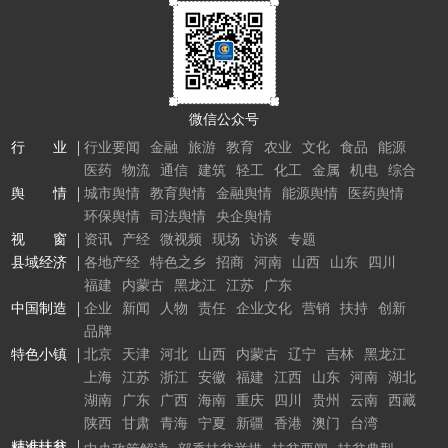
微信公众号
行 业
行业要闻
金融
旅游
教育
农业
文化
食品
能源
医药
物流
通信
建筑
轻工
化工
金属
机电
综合
舆 情
城市舆情
教育舆情
金融舆情
能源舆情
医药舆情
环保舆情
司法舆情
央企舆情
视 窗
资讯
产经
微视频
现场
访谈
专题
县域经济
各地产经
特色之乡
招商
河南
山西
山东
四川
福建
内蒙古
黑龙江
江苏
广东
中国制造
企业
新闻
人物
责任
企业文化
营销
扶持
创新
品牌
特色小镇
北京
天津
河北
山西
内蒙古
辽宁
吉林
黑龙江
上海
江苏
浙江
安徽
福建
江西
山东
河南
湖北
湖南
广东
广西
海南
重庆
四川
贵州
云南
西藏
陕西
甘肃
青海
宁夏
新疆
香港
澳门
台湾
精准扶贫