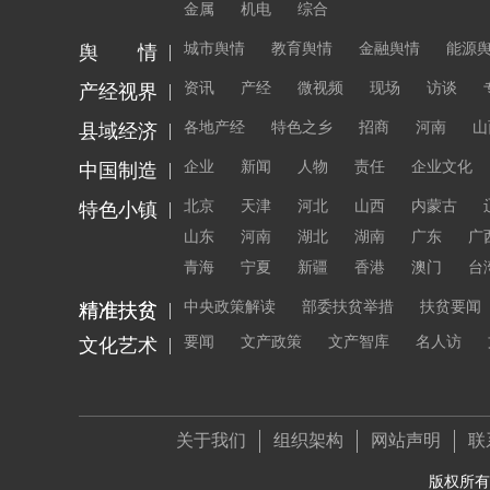
金属
机电
综合
城市舆情
教育舆情
金融舆情
能源
舆 情
资讯
产经
微视频
现场
访谈
产经视界
各地产经
特色之乡
招商
河南
山
县域经济
企业
新闻
人物
责任
企业文化
中国制造
北京
天津
河北
山西
内蒙古
特色小镇
山东
河南
湖北
湖南
广东
广
青海
宁夏
新疆
香港
澳门
台
中央政策解读
部委扶贫举措
扶贫要闻
精准扶贫
精准扶贫
要闻
文产政策
文产智库
名人访
文化艺术
关于我们
组织架构
网站声明
联
版权所有