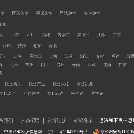
舆情
医药舆情
环保舆情
司法舆情
央企舆情
专题
西
山东
四川
福建
内蒙古
黑龙江
江苏
广东
营销
扶持
创新
品牌
辽宁
吉林
黑龙江
上海
江苏
浙江
安徽
福建
江
西
海南
重庆
四川
贵州
云南
西藏
陕西
甘肃
湾
扶贫典型
扶贫产业
扶贫人物
扶贫乱象
文化名企
丝路观察
文化遗产
书画馆
文学馆
系我们
人员招聘
友情链接
邮箱登录
违法和不良信息举报电话
：中国产业经济信息网
京ICP备11041399号-2
京公网安备1101050