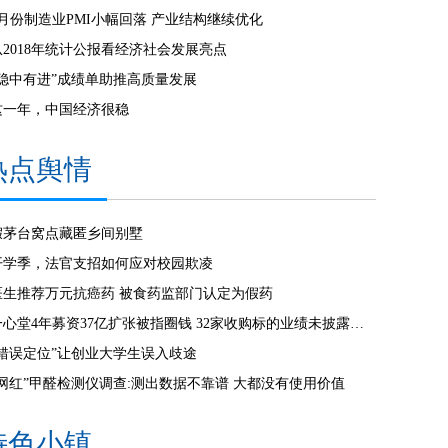
2月份制造业PMI小幅回落 产业结构继续优化
从2018年统计公报看经济社会发展亮点
“稳中有进”成绩单助推高质量发展
这一年，中国经济很稳
热点舆情
假茅台窝点藏匿乡间别墅
开学季，法官支招如何应对校园欺凌
医生推荐万元抗癌药 被食药监部门认定为假药
一心堂4年募资37亿扩张被指圈钱 32家收购标的业绩未披露涉信披违规
“错误定位”让创业大学生误入歧途
“网红”甲醛检测仪调查:测出数据不靠谱 大都没有使用价值
特色小镇