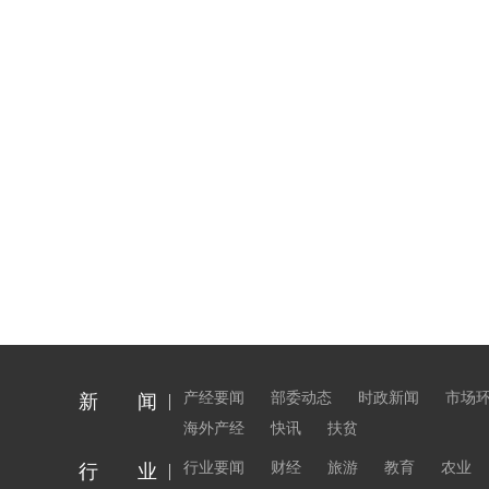
产经要闻
部委动态
时政新闻
市场
新 闻
海外产经
快讯
扶贫
行业要闻
财经
旅游
教育
农业
行 业