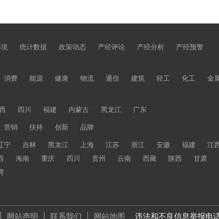
环境
统计数据
政策动态
产经评论
产经分析
产经预警
消费
能源
健康
物流
通信
建筑
轻工
化工
金
西
四川
福建
内蒙古
黑龙江
广东
营销
扶持
创新
品牌
辽宁
吉林
黑龙江
上海
江苏
浙江
安徽
福建
江
西
海南
重庆
四川
贵州
云南
西藏
陕西
甘肃
湾
网站声明
联系我们
网站地图
违法和不良信息举报电话 01