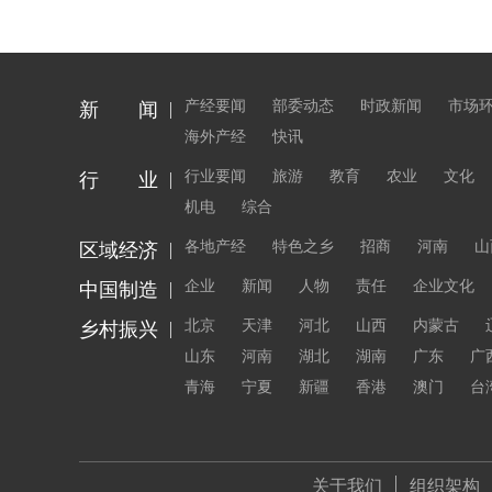
产经要闻
部委动态
时政新闻
市场
新 闻
海外产经
快讯
行业要闻
旅游
教育
农业
文化
行 业
机电
综合
各地产经
特色之乡
招商
河南
山
区域经济
企业
新闻
人物
责任
企业文化
中国制造
北京
天津
河北
山西
内蒙古
乡村振兴
山东
河南
湖北
湖南
广东
广
青海
宁夏
新疆
香港
澳门
台
关于我们
组织架构