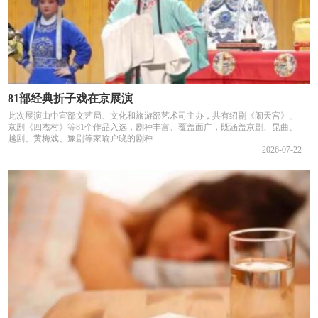
81部经典折子戏在京展演
此次展演由中宣部文艺局、文化和旅游部艺术司主办，共有绍剧《闹天宫》、
京剧《四杰村》等81个作品入选，剧种丰富、覆盖面广，既涵盖京剧、昆曲、
越剧、黄梅戏、豫剧等家喻户晓的剧种
2026-07-22