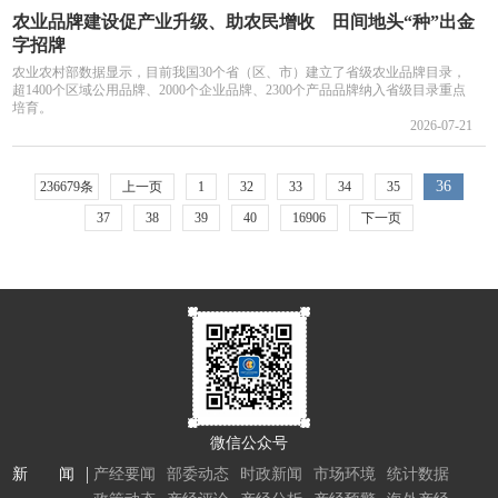
农业品牌建设促产业升级、助农民增收 田间地头“种”出金
字招牌
农业农村部数据显示，目前我国30个省（区、市）建立了省级农业品牌目录，
超1400个区域公用品牌、2000个企业品牌、2300个产品品牌纳入省级目录重点
培育。
2026-07-21
36
236679条
上一页
1
32
33
34
35
37
38
39
40
16906
下一页
微信公众号
新 闻
产经要闻
部委动态
时政新闻
市场环境
统计数据