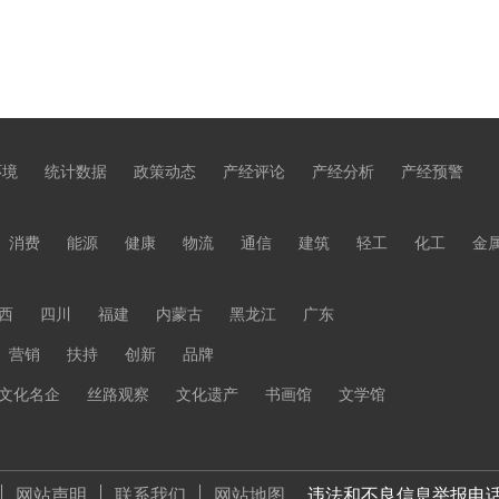
环境
统计数据
政策动态
产经评论
产经分析
产经预警
消费
能源
健康
物流
通信
建筑
轻工
化工
金
西
四川
福建
内蒙古
黑龙江
广东
营销
扶持
创新
品牌
文化名企
丝路观察
文化遗产
书画馆
文学馆
网站声明
联系我们
网站地图
违法和不良信息举报电话 01