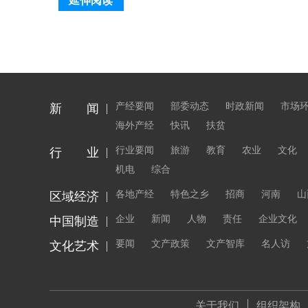
延伸阅读
产经要闻
部委动态
时政新闻
市场
新 闻
海外产经
快讯
扶贫
行业要闻
旅游
教育
农业
文化
行 业
机电
综合
各地产经
特色之乡
招商
河南
山
区域经济
企业
新闻
人物
责任
企业文化
中国制造
要闻
文产政策
文产智库
名人访
文化艺术
关于我们
组织架构