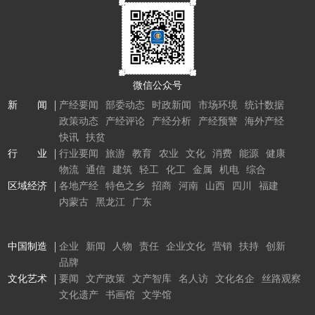
微信公众号
新 闻
产经要闻
部委动态
时政新闻
市场环境
统计数据
政策动态
产经评论
产经分析
产经预警
海外产经
快讯
扶贫
行 业
行业要闻
旅游
教育
农业
文化
消费
能源
健康
物流
通信
建筑
轻工
化工
金属
机电
综合
区域经济
各地产经
特色之乡
招商
河南
山西
四川
福建
内蒙古
黑龙江
广东
中国制造
企业
新闻
人物
责任
企业文化
营销
扶持
创新
品牌
文化艺术
要闻
文产政策
文产智库
名人访
文化名企
丝路观察
文化遗产
书画馆
文学馆