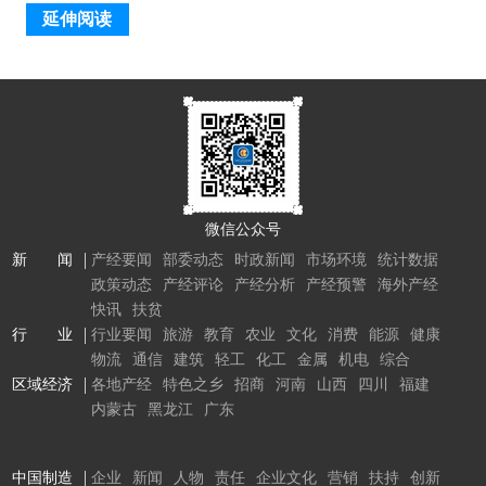
延伸阅读
微信公众号
新 闻
产经要闻
部委动态
时政新闻
市场环境
统计数据
政策动态
产经评论
产经分析
产经预警
海外产经
快讯
扶贫
行 业
行业要闻
旅游
教育
农业
文化
消费
能源
健康
物流
通信
建筑
轻工
化工
金属
机电
综合
区域经济
各地产经
特色之乡
招商
河南
山西
四川
福建
内蒙古
黑龙江
广东
中国制造
企业
新闻
人物
责任
企业文化
营销
扶持
创新