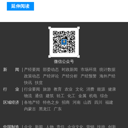
延伸阅读
微信公众号
新 闻
产经要闻
部委动态
时政新闻
市场环境
统计数据
政策动态
产经评论
产经分析
产经预警
海外产经
快讯
扶贫
行 业
行业要闻
旅游
教育
农业
文化
消费
能源
健康
物流
通信
建筑
轻工
化工
金属
机电
综合
区域经济
各地产经
特色之乡
招商
河南
山西
四川
福建
内蒙古
黑龙江
广东
中国制造
企业
新闻
人物
责任
企业文化
营销
扶持
创新