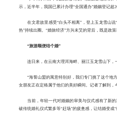
示，近半年，我国已累计办理“全国通办”婚姻登记超2
在文君故里感受“白头不相离”，登上玉龙雪山说“我
热”持续出圈。“婚旅经济”方兴未艾的背后，既是政
“旅游顺便结个婚”
连日来，在云南大理洱海畔、丽江玉龙雪山下，一
“海誓山盟的寓意特别好，我们专门挑了这个地方
女朋友正在定格属于他们的美好瞬间。记者了解到，今
当前，年轻一代对婚姻的审美与仪式感有了新的期待
破传统婚礼仪式繁多等“赶场”的疲惫感，让结婚变成“