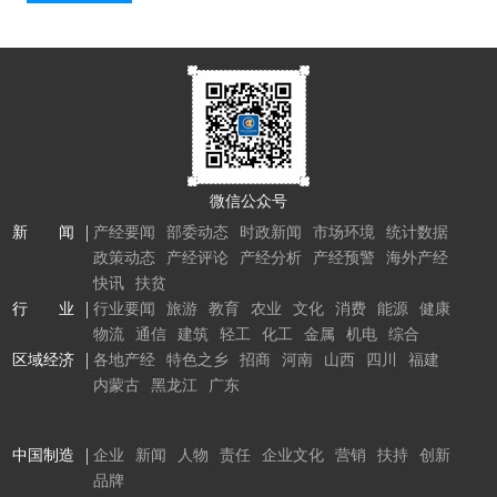
微信公众号
新 闻
产经要闻
部委动态
时政新闻
市场环境
统计数据
政策动态
产经评论
产经分析
产经预警
海外产经
快讯
扶贫
行 业
行业要闻
旅游
教育
农业
文化
消费
能源
健康
物流
通信
建筑
轻工
化工
金属
机电
综合
区域经济
各地产经
特色之乡
招商
河南
山西
四川
福建
内蒙古
黑龙江
广东
中国制造
企业
新闻
人物
责任
企业文化
营销
扶持
创新
品牌