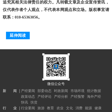
追究其相关法律责任的权力。凡转载文章及企业宣传资讯，
仅代表作者个人观点，不代表本网观点和立场。版权事宜请
联系：010-65363056。
延伸阅读
微信公众号
新 闻
产经要闻
部委动态
时政新闻
市场环境
统计数据
政策动态
产经评论
产经分析
产经预警
海外产经
快讯
扶贫
行 业
行业要闻
旅游
教育
农业
文化
消费
能源
健康