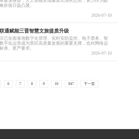
革纵深推进，人工智能呈现爆发式增长态势，算力作为数
略价值日益凸显。
2026-07-10
国联通赋能三晋智慧文旅提质升级
区已全面落地数字化管理、实时安防监控、电子票务、智
数字化运营成为景区高质量发展的重要支撑，也对网络运
标准、更严要求。
2026-07-10
6
7
8
9
10
947
下一页