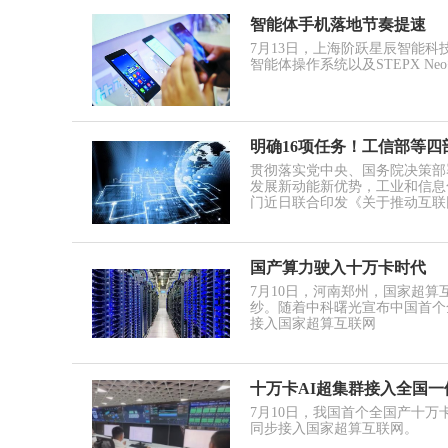
智能体手机落地节奏提速
7月13日，上海阶跃星辰智能科技
智能体操作系统以及STEPX N
明确16项任务！工信部等
贯彻落实党中央、国务院决策部
发展新动能新优势，工业和信息
门近日联合印发《关于推动互联网
国产算力驶入十万卡时代
7月10日，河南郑州，国家超
纱。随着中科曙光宣布中国首个全
接入国家超算互联网
十万卡AI超集群接入全国
7月10日，我国首个全国产十万
同步接入国家超算互联网。