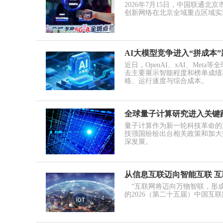
2026年7月15日，中国联通
创新网络在北京全域重点区域实现
AI大模型竞争进入“拼成本
近日，OpenAI、xAI、Me
去主要展示智能程度和榜单成绩不
格、运行速度与综合成本。
全球量子计算研究进入关键
量子计算作为新一轮科技革命的
技强国纷纷出台相关政策和加大
深发展。
从信息互联迈向智能互联 
“互联网将迈向万物智联，形成
的2026（第二十五届）中国