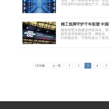
当前，新一轮科技革命和产业变
字经济时代的关键生产力，其战
精工筑网守护千年彩塑 中
随着智慧文旅建设持续深化，景
能导览等智能化应用，网络化、
行的稳定性、可靠性提出了更高
13250条
上一页
1
2
3
4
5