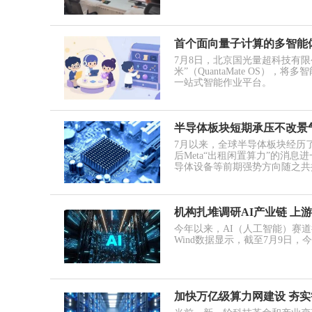
首个面向量子计算的多智能
7月8日，北京国光量超科技有
米”（QuantaMate OS
一站式智能作业平台。
半导体板块短期承压不改景
7月以来，全球半导体板块经历
后Meta“出租闲置算力”的消
导体设备等前期强势方向随之共
机构扎堆调研AI产业链 上
今年以来，AI（人工智能）赛
Wind数据显示，截至7月9日
加快万亿级算力网建设 夯