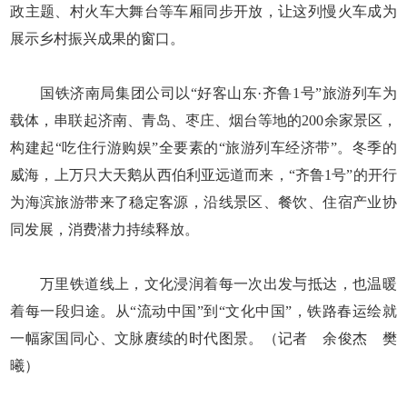
政主题、村火车大舞台等车厢同步开放，让这列慢火车成为
展示乡村振兴成果的窗口。
国铁济南局集团公司以“好客山东·齐鲁1号”旅游列车为
载体，串联起济南、青岛、枣庄、烟台等地的200余家景区，
构建起“吃住行游购娱”全要素的“旅游列车经济带”。冬季的
威海，上万只大天鹅从西伯利亚远道而来，“齐鲁1号”的开行
为海滨旅游带来了稳定客源，沿线景区、餐饮、住宿产业协
同发展，消费潜力持续释放。
万里铁道线上，文化浸润着每一次出发与抵达，也温暖
着每一段归途。从“流动中国”到“文化中国”，铁路春运绘就
一幅家国同心、文脉赓续的时代图景。（记者 余俊杰 樊
曦）