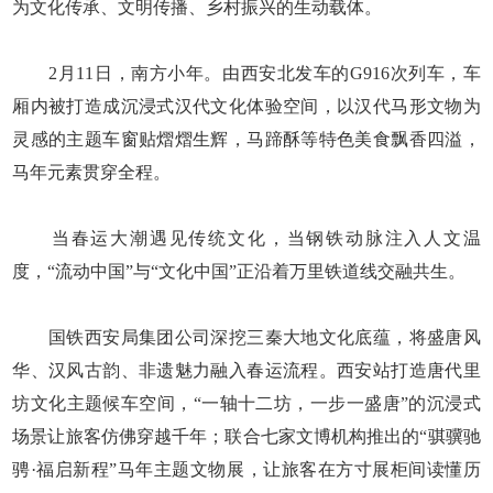
为文化传承、文明传播、乡村振兴的生动载体。
2月11日，南方小年。由西安北发车的G916次列车，车
厢内被打造成沉浸式汉代文化体验空间，以汉代马形文物为
灵感的主题车窗贴熠熠生辉，马蹄酥等特色美食飘香四溢，
马年元素贯穿全程。
当春运大潮遇见传统文化，当钢铁动脉注入人文温
度，“流动中国”与“文化中国”正沿着万里铁道线交融共生。
国铁西安局集团公司深挖三秦大地文化底蕴，将盛唐风
华、汉风古韵、非遗魅力融入春运流程。西安站打造唐代里
坊文化主题候车空间，“一轴十二坊，一步一盛唐”的沉浸式
场景让旅客仿佛穿越千年；联合七家文博机构推出的“骐骥驰
骋·福启新程”马年主题文物展，让旅客在方寸展柜间读懂历