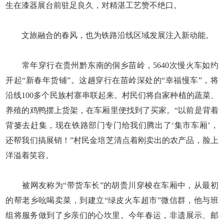
生在漆器展台前驻足良久，对精湛工艺赞不绝口。
文旅融合的春风，也为铁路沿线区域发展注入新动能。
常年穿行在贵州黔东南的侗乡苗岭，5640次慢火车如约
开起“新春年货铺”。这趟穿行在苗岭深处的“幸福慢车”，将
沿线100多个民族村寨串联起来。村民们将自家种植的蔬菜、
养殖的鸡鸭摆上货架，在车厢里便找到了买家。“以前是背着
背篓去赶集，现在铁路部门专门给我们腾出了‘集市车厢’，
还帮我们搞展销！”村民金培芝清点着刚卖出的农产品，脸上
洋溢着笑容。
被网友称为“带货车长”的胡贵川穿梭在车厢中，从最初
的帮老乡吆喝卖菜，到建立“绿皮火车超市”微信群，他与班
组将服务做到了乡亲们的心坎里。今年春运，非遗展示、邮