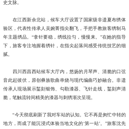
史文脉。
在江西新余北站，候车大厅设置了国家级非遗夏布绣体
验区，代表性传承人吴婉菁指尖翻飞，手把手教旅客绣制马
年主题绣品。“拿针要稳，绣线拉匀，慢慢来。”在她的指导
下，旅客专注地握着绣针，在指尖起落间感受传统技艺的细
腻。
四川西昌西站候车大厅内，悠扬的月琴声、清脆的口弦
音此起彼伏，原创彝族歌曲串烧与现代编曲巧妙融合。非遗
传承人现场展示錾刻银饰、勾勒漆器、飞针走线，錾刻声清
脆，笔触流转间精美的漆器与刺绣渐次呈现。
“今天彻底刷新了我对车站的认知。它不再是匆忙中转的
地方，而成了能沉浸式体验当地文化的‘第一站’。”旅客沈先