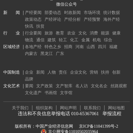
微信公众号
新 闻
产经要闻
部委动态
时政新闻
市场环境
统计数据
政策动态
产经评论
产经分析
产经预警
海外产经
快讯
扶贫
行 业
行业要闻
旅游
教育
农业
文化
消费
能源
健康
物流
通信
建筑
轻工
化工
金属
机电
综合
区域经济
各地产经
特色之乡
招商
河南
山西
四川
福建
内蒙古
黑龙江
广东
中国制造
企业
新闻
人物
责任
企业文化
营销
扶持
创新
品牌
文化艺术
要闻
文产政策
文产智库
名人访
文化名企
丝路观察
文化遗产
书画馆
文学馆
关于我们
组织架构
网站声明
联系我们
网站地图
违法和不良信息举报电话 010-65367061
举报流程
版权所有：中国产业经济信息网
京ICP备11041399号-2
京公网安备11010502035964