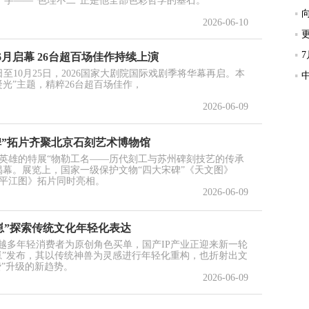
个字——“色理不二”正是他全部色彩哲学的基石。
2026-06-10
6月启幕 26台超百场佳作持续上演
至10月25日，2026国家大剧院国际戏剧季将华幕再启。本
光”主题，精粹26台超百场佳作，
2026-06-09
碑”拓片齐聚北京石刻艺术博物馆
名英雄的特展“物勒工名——历代刻工与苏州碑刻技艺的传承
揭幕。展览上，国家一级保护文物“四大宋碑”《天文图》
平江图》拓片同时亮相。
2026-06-09
顽崽”探索传统文化年轻化表达
来越多年轻消费者为原创角色买单，国产IP产业正迎来新一轮
顽崽”发布，其以传统神兽为灵感进行年轻化重构，也折射出文
费”升级的新趋势。
2026-06-09