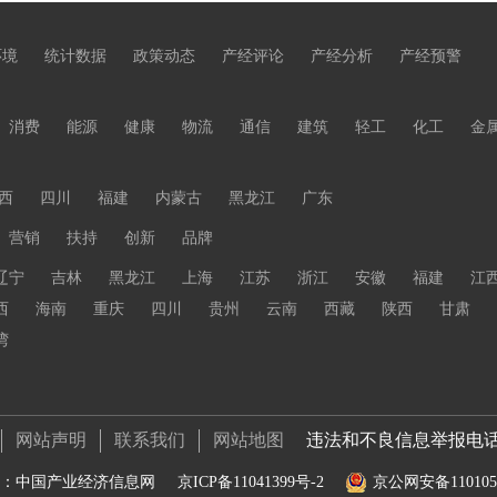
环境
统计数据
政策动态
产经评论
产经分析
产经预警
消费
能源
健康
物流
通信
建筑
轻工
化工
金
西
四川
福建
内蒙古
黑龙江
广东
营销
扶持
创新
品牌
辽宁
吉林
黑龙江
上海
江苏
浙江
安徽
福建
江
西
海南
重庆
四川
贵州
云南
西藏
陕西
甘肃
湾
网站声明
联系我们
网站地图
违法和不良信息举报电话 01
：中国产业经济信息网
京ICP备11041399号-2
京公网安备1101050