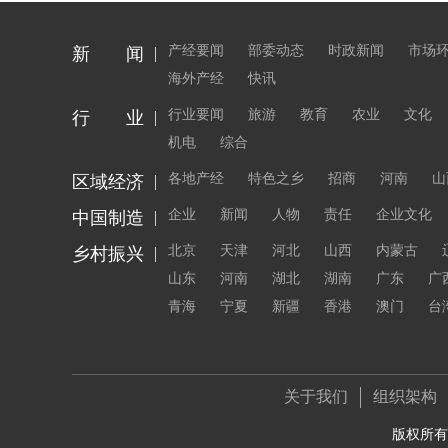
产经要闻
部委动态
时政新闻
市场
新 闻
海外产经
快讯
行业要闻
旅游
教育
农业
文化
行 业
机电
综合
各地产经
特色之乡
招商
河南
山
区域经济
企业
新闻
人物
责任
企业文化
中国制造
北京
天津
河北
山西
内蒙古
乡村振兴
山东
河南
湖北
湖南
广东
广
青海
宁夏
新疆
香港
澳门
台
关于我们
组织架构
版权所有