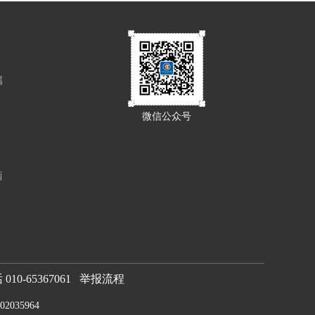
属
微信公众号
西
0-65367061
举报流程
2035964