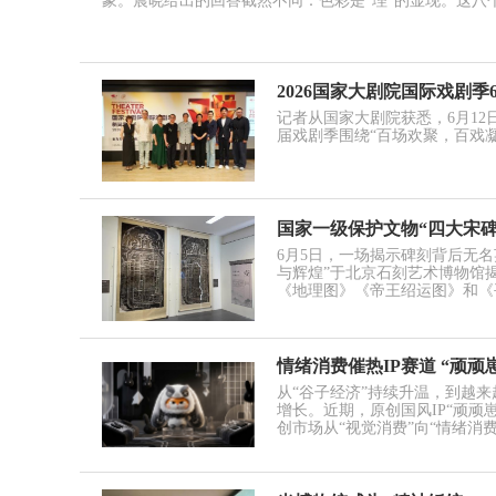
象。晨晓给出的回答截然不同：色彩是“理”的显现。这八
2026国家大剧院国际戏剧季
记者从国家大剧院获悉，6月12日
届戏剧季围绕“百场欢聚，百戏凝
国家一级保护文物“四大宋
6月5日，一场揭示碑刻背后无
与辉煌”于北京石刻艺术博物馆
《地理图》《帝王绍运图》和《
情绪消费催热IP赛道 “顽
从“谷子经济”持续升温，到越
增长。近期，原创国风IP“顽
创市场从“视觉消费”向“情绪消