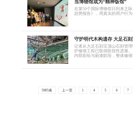
当博物馆成为“精神饭馆”
在第50个国际博物馆日到来之际
趋势报告》，用真实的用户行为
守护明代木构遗存 大足石
记者从大足石刻宝顶山石刻管理
护修缮工程已取得阶段性进展。
内部彩绘与刷漆阶段，整体修缮预
5985条
上一页
1
4
5
6
7