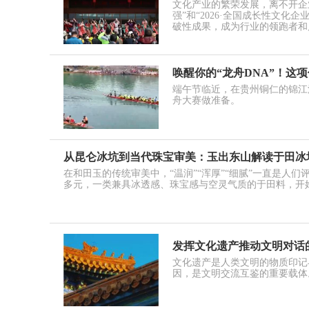
文化产业的繁荣发展，离不开企业
强”和“2026·全国成长性文化
破性成果，成为行业的领跑者和
唤醒你的“龙舟DNA”！这
端午节临近，在贵州铜仁的锦江
舟大赛做准备。
从昆仑冰坑到当代珠宝审美：玉出东山解读于田冰
在和田玉的传统审美中，“温润”“浑厚”“细腻”一直是人
多元，一类兼具冰透感、珠宝感与空灵气质的于田料，开
发挥文化遗产推动文明对话
文化遗产是人类文明的物质印记
因，是文明交流互鉴的重要载体