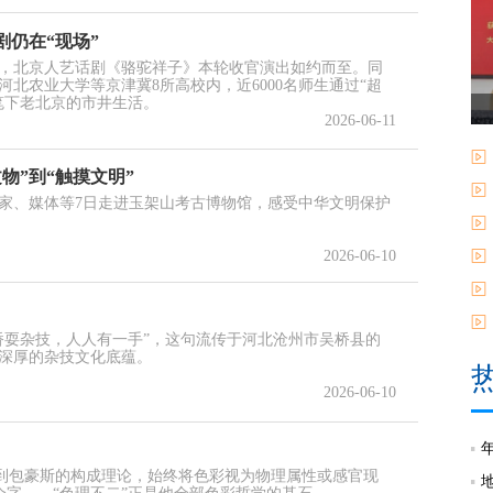
仍在“现场”
，北京人艺话剧《骆驼祥子》本轮收官演出如约而至。同
北农业大学等京津冀8所高校内，近6000名师生通过“超
笔下老北京的市井生活。
2026-06-11
物”到“触摸文明”
家、媒体等7日走进玉架山考古博物馆，感受中华文明保护
2026-06-10
桥耍杂技，人人有一手”，这句流传于河北沧州市吴桥县的
深厚的杂技文化底蕴。
2026-06-10
到包豪斯的构成理论，始终将色彩视为物理属性或感官现