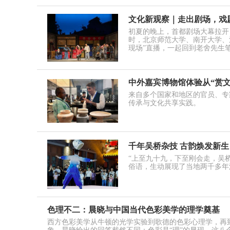
文化新观察｜走出剧场，戏剧
初夏的晚上，首都剧场大幕拉开
时，北京师范大学、南开大学、河
现场”直播，一起回到老舍先生
中外嘉宾博物馆体验从“赏文
来自多个国家和地区的官员、专
传承与文化共享实践。
千年吴桥杂技 古韵焕发新生
“上至九十九，下至刚会走，吴
俗语，生动展现了当地两千多年
色理不二：晨晓与中国当代色彩美学的理学奠基
西方色彩美学从牛顿的光学实验到歌德的色彩心理学，再