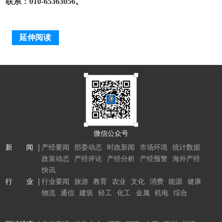
联系：010-65363056。
延伸阅读
微信公众号
新 闻
产经要闻
部委动态
时政新闻
市场环境
统计数据
政策动态
产经评论
产经分析
产经预警
海外产经
快讯
行 业
行业要闻
旅游
教育
农业
文化
消费
能源
健康
物流
通信
建筑
轻工
化工
金属
机电
综合