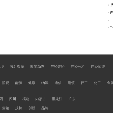
环境
统计数据
政策动态
产经评论
产经分析
产经预警
消费
能源
健康
物流
通信
建筑
轻工
化工
金
西
四川
福建
内蒙古
黑龙江
广东
营销
扶持
创新
品牌