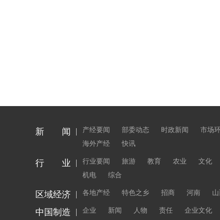
产经要闻
部委动态
时政新闻
市场
新 闻
海外产经
快讯
行业要闻
旅游
教育
农业
文化
行 业
机电
综合
各地产经
特色之乡
招商
河南
山
区域经济
企业
新闻
人物
责任
企业文化
中国制造