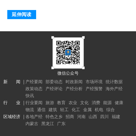
延伸阅读
微信公众号
新 闻
产经要闻
部委动态
时政新闻
市场环境
统计数据
政策动态
产经评论
产经分析
产经预警
海外产经
快讯
行 业
行业要闻
旅游
教育
农业
文化
消费
能源
健康
物流
通信
建筑
轻工
化工
金属
机电
综合
区域经济
各地产经
特色之乡
招商
河南
山西
四川
福建
内蒙古
黑龙江
广东