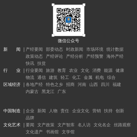
微信公众号
新 闻
产经要闻
部委动态
时政新闻
市场环境
统计数据
政策动态
产经评论
产经分析
产经预警
海外产经
快讯
扶贫
行 业
行业要闻
旅游
教育
农业
文化
消费
能源
健康
物流
通信
建筑
轻工
化工
金属
机电
综合
区域经济
各地产经
特色之乡
招商
河南
山西
四川
福建
内蒙古
黑龙江
广东
中国制造
企业
新闻
人物
责任
企业文化
营销
扶持
创新
品牌
文化艺术
要闻
文产政策
文产智库
名人访
文化名企
丝路观察
文化遗产
书画馆
文学馆