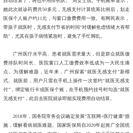
自动结算了，再也不用排长队。”周女士说。手机账单显示，
她此次就诊药费共50多元，无感支付计算统筹比例后，划走
医保个人账户约11元，与窗口缴费费用一致。有网民表示，
带孩子就医时，无感支付节省的时间“对缓解焦虑情绪大有帮
助”，尤其在孩子病情紧急时，避免了手忙脚乱。
广州医疗水平高、患者就医需求量大，但是群众就医缴
费排队时间长、医院窗口人工缴费效率低成为一大民生痛
点。为缓解难题，近年来，广州探索“就医无感支付”新模
式。就医前，用户只需在手机上操作一次签约“就医无感支
付”，绑定银行卡或医保个账，在手机预约挂号时勾选“就医
无感支付”，此后去医院就诊即能实现费用自动结算。
2018年，国务院常务会议确定发展“互联网+医疗健康”措
施，缓解看病就医难题。国家医保局自2020年起推广全国统