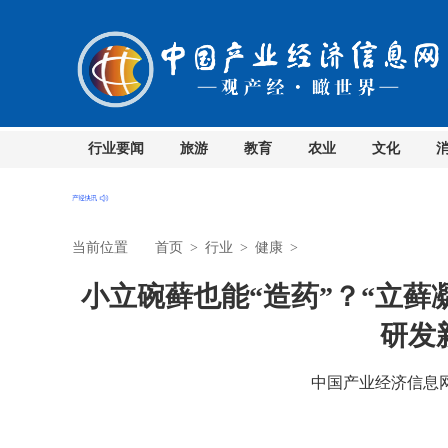
行业要闻
旅游
教育
农业
文化
当前位置
首页
>
行业
>
健康
>
小立碗藓也能“造药”？“立藓
研发
中国产业经济信息网 时