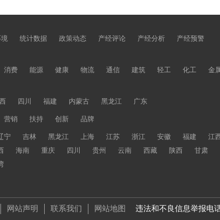
环境
统计数据
政策动态
产经评论
产经分析
产经预警
消费
能源
健康
物流
通信
建筑
轻工
化工
金
西
四川
福建
内蒙古
黑龙江
广东
营销
扶持
创新
品牌
辽宁
吉林
黑龙江
上海
江苏
浙江
安徽
福建
江
西
海南
重庆
四川
贵州
云南
西藏
陕西
甘肃
湾
网站声明
联系我们
网站地图
违法和不良信息举报电话 01