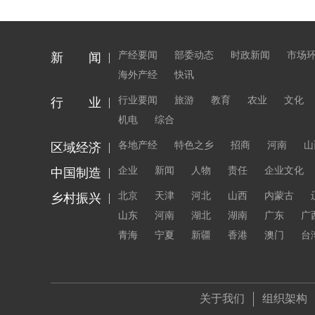
产经要闻
部委动态
时政新闻
市场
新 闻
海外产经
快讯
行业要闻
旅游
教育
农业
文化
行 业
机电
综合
各地产经
特色之乡
招商
河南
山
区域经济
企业
新闻
人物
责任
企业文化
中国制造
北京
天津
河北
山西
内蒙古
乡村振兴
山东
河南
湖北
湖南
广东
广
青海
宁夏
新疆
香港
澳门
台
关于我们
组织架构