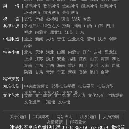
舆 情
城市舆情
教育舆情
金融舆情
能源舆情
医药舆情
环保舆情
司法舆情
央企舆情
视 窗
资讯
产经
微视频
现场
访谈
专题
县域经济
各地产经
特色之乡
招商
河南
山西
山东
四川
福建
内蒙古
黑龙江
江苏
广东
中国制造
企业
新闻
人物
责任
企业文化
营销
扶持
创新
品牌
特色小镇
北京
天津
河北
山西
内蒙古
辽宁
吉林
黑龙江
上海
江苏
浙江
安徽
福建
江西
山东
河南
湖北
湖南
广东
广西
海南
重庆
四川
贵州
云南
西藏
陕西
甘肃
青海
宁夏
新疆
香港
澳门
台湾
精准扶贫
精准扶贫
中央政策解读
部委扶贫举措
扶贫要闻
扶贫典型
扶贫产业
扶贫人物
扶贫乱象
文化艺术
要闻
文产政策
文产智库
名人访
文化名企
丝路观察
文化遗产
书画馆
文学馆
关于我们
组织架构
网站声明
联系我们
人员招聘
友情链接
邮箱登录
违法和不良信息举报电话 010-65363056 65363079
举报流