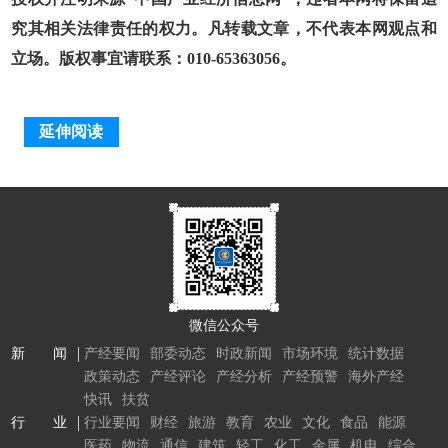
究其相关法律责任的权力。凡转载文章，不代表本网观点和
立场。版权事宜请联系：010-65363056。
延伸阅读
微信公众号
新 闻
产经要闻
部委动态
时政新闻
市场环境
统计数据
政策动态
产经评论
产经分析
产经预警
海外产经
快讯
扶贫
行 业
行业要闻
财经
旅游
教育
农业
文化
食品
能源
医药
物流
通信
建筑
轻工
化工
金属
机电
综合