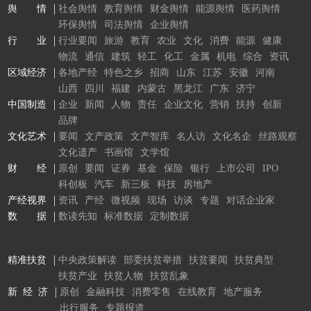
舆 情
社会舆情
教育舆情
财金舆情
能源舆情
医药舆情
环保舆情
司法舆情
企业舆情
行 业
行业要闻
旅游
教育
农业
文化
消费
能源
健康
物流
通信
建筑
轻工
化工
金属
机电
综合
资讯
区域经济
各地产经
特色之乡
招商
山东
江苏
安徽
河南
山西
四川
福建
内蒙古
黑龙江
广东
济宁
中国制造
企业
新闻
人物
责任
企业文化
营销
扶持
创新
品牌
文化艺术
要闻
文产政策
文产智库
名人访
文化名企
丝路观察
文化遗产
书画馆
文学馆
财 经
原创
要闻
证券
基金
保险
银行
上市公司
IPO
科创板
汽车
新三板
科技
房地产
产经视界
资讯
产经
微视频
现场
访谈
专题
对话企业家
数 据
数读先知
标准数据
定制数据
精准扶贫
中央政策解读
部委扶贫举措
扶贫要闻
扶贫典型
扶贫产业
扶贫人物
扶贫乱象
新 经 济
原创
金融科技
消费零售
在线教育
地产服务
出行服务
专题报道