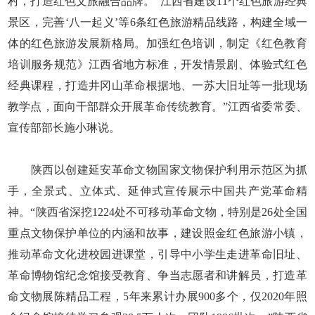
村，打造红色文旅融合品牌。“江西省建设11个红色旅游经典
景区，完善‘八一起义’等6条红色旅游精品线路，构建全域一
体的红色旅游发展新格局。加强红色培训，制定《红色教育
培训服务规范》江西省地方标准，开发情景剧、体验式红色
经典课程，打造井冈山革命根据地、一苏大旧址等一批现场
教学点，面向干部群众开展革命传统教育。”江西省委常委、
宣传部部长施小琳说。
陕西以创建延安革命文物国家文物保护利用示范区为抓
手，全景式、立体式、延伸式宣传展示中国共产党革命精
神。“陕西省深挖1224处不可移动革命文物，特别是26处全国
重点文物保护单位的内涵和故事，建设照金红色旅游小镇，
推动革命文化进校园进课堂，引导中小学生走进革命旧址、
革命博物馆纪念馆接受教育、争当志愿者和讲解员，打造革
命文物展陈精品工程，5年来累计办展900多个，仅2020年照