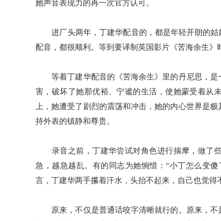
她声音表现力的再一次官方认可。
进厂头两年，丁建华配音的，都是年轻开朗的姑娘
配音，都很顺利。等到要译制英国影片《苦海余生》
等着丁建华配音的《苦海余生》里的丹尼思，是一
害，破坏了她那优裕、宁谧的生活，使她蒙受着从
上，她遭受了剧烈的震荡和冲击，她的内心世界是极
持外表的镇静和尊贵。
录音之前，丁建华尝试对角色进行揣摩，做了些
急，越急越乱。有的同志为她惋惜：“小丁怎么变傻
言，丁建华两手攥着汗水，头抬不起来，自己也觉得
原来，不仅是普通话咬字清晰就行的。原来，不是