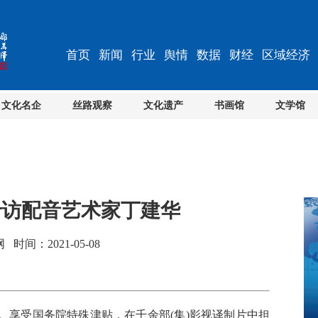
首页
新闻
行业
舆情
数据
财经
区域经济
文化名企
丝路观察
文化遗产
书画馆
文学馆
专访配音艺术家丁建华
间：2021-05-08
享受国务院特殊津贴，在千余部(集)影视译制片中担