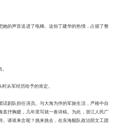
她的声音送进了电梯。这份丁建华的热情，占据了整
信。
头时从军经历给予的肯定。
团话剧队担任演员。与大海为伴的军旅生活，严格中自
海直抒胸臆，几年里写就一沓诗稿。为此，浙江人民广
诗。请谁来念呢？挑来挑去，在东海舰队政治部文工团