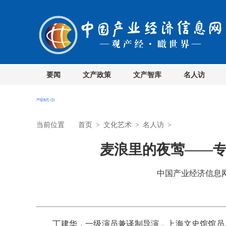
要闻
文产政策
文产智库
名人访
当前位置
首页
>
文化艺术
>
名人访
>
麦浪里的夜莺——
中国产业经济信息网 时
丁建华，一级演员兼译制导演，上海文史馆馆员。