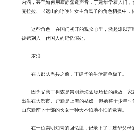
内涵，甚至如何用寂静塑造声音，丁建华学着入门，
克拉拉、《远山的呼唤》女主角民子的角色切换中，
这些角色，在国门初开的观众心里，激起难以言喻
被镌刻入一代国人的记忆深处。
麦浪
在去部队当兵之前，丁建华的生活简单极了。
因为父亲丁树森是崇明新海农场场长的缘故，家就
出生在大都市、户籍是上海的姑娘，但她整个少年时
山东籍南下干部的长女一种天不怕地不怕的豪爽。
在一位崇明知青的回忆里，记录下了丁建华父母