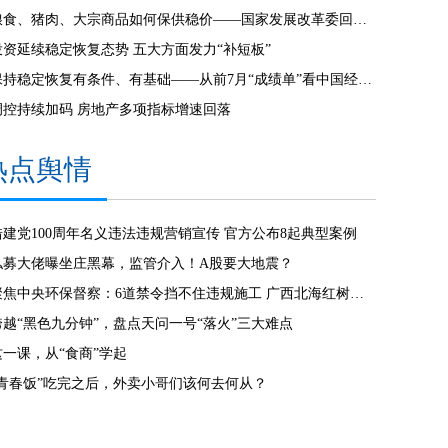
粮食、猪肉、大宗商品如何保供稳价——国家发展改革委回应经济运行热点
投资延续稳定恢复态势 五大方面发力“补短板”
保持稳定恢复有条件、有基础——从前7月“成绩单”看中国经济走势
调控持续加码 房地产多项指标增速回落
热点舆情
借建党100周年名义违法违规营销宣传 官方公布8起典型案例
私募大佬曝坐庄黑幕，监管介入！A股要大地震？
聚焦中央环保督察：6道禁令挡不住违规施工 广西北海红树林大片消失
跨越“黑色九分钟”，盘点天问一号“落火”三大难点
这一课，从“食商”学起
“青春饭”吃完之后，外卖小哥们该何去何从？