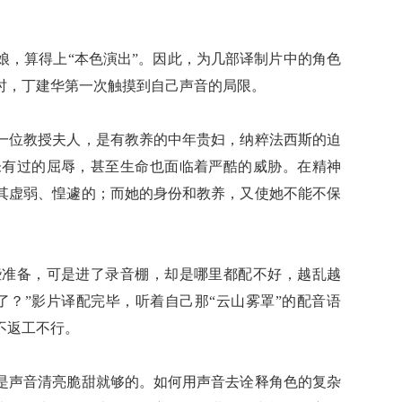
，算得上“本色演出”。因此，为几部译制片中的角色
时，丁建华第一次触摸到自己声音的局限。
位教授夫人，是有教养的中年贵妇，纳粹法西斯的迫
未有过的屈辱，甚至生命也面临着严酷的威胁。在精神
其虚弱、惶遽的；而她的身份和教养，又使她不能不保
准备，可是进了录音棚，却是哪里都配不好，越乱越
了？”影片译配完毕，听着自己那“云山雾罩”的配音语
不返工不行。
声音清亮脆甜就够的。如何用声音去诠释角色的复杂