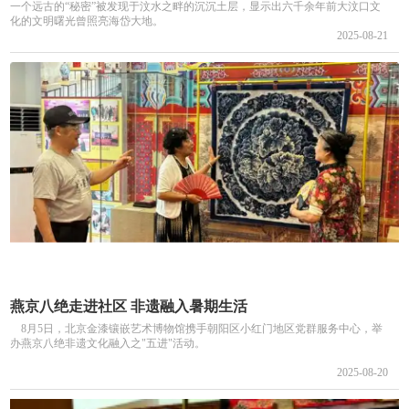
一个远古的“秘密”被发现于汶水之畔的沉沉土层，显示出六千余年前大汶口文
化的文明曙光曾照亮海岱大地。
2025-08-21
燕京八绝走进社区 非遗融入暑期生活
8月5日，北京金漆镶嵌艺术博物馆携手朝阳区小红门地区党群服务中心，举
办燕京八绝非遗文化融入之"五进"活动。
2025-08-20