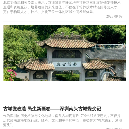
北京文物局相关负责人表示，京津冀青年匠师培养可推动三地文物修复师技术
互通和资格互认。培养项目的未来价值，不仅在于培养技术精湛的修复人才，
更在于构建人才、技术、文化三位一体的区域协同发展体系。
2025-09-09
古城微改造 民生新画卷——深圳南头古城蝶变记
作为深圳的历史根脉与文化地标，南头古城拥有近1700年郡县变迁史，不仅是
历代岭南沿海地区行政、经济、文化和军事的中心，更被誉为“粤东首府、港澳
源头”。