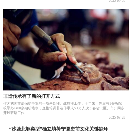
2025-09-05
非遗传承有了新的打开方式
作为我国非遗保护事业的一项基础性、战略性工作，十年来，先后有149所院
校举办1400余期研培班，直接培训非遗传承人5.1万人次；各省（区、市）同步
开展研培工作
2025-08-29
“沙塘北塬类型”确立填补宁夏史前文化关键缺环