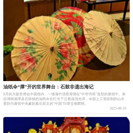
油纸伞“撑”开的世界舞台：石鼓非遗出海记
8月的大阪世博会中国馆内，一缕湘竹清香萦绕在“中华书简”造型的展馆中。来
自湖南湘潭县石鼓镇的油纸伞在灯光下泛着温润光泽，伞面上工笔绘制的山水
墨韵与展馆中央篆刻着石鼓文的“中国”印章交相辉映。
2025-08-19