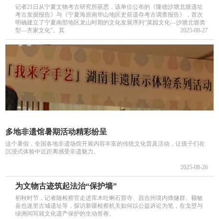
记者21日从宁夏文物考古研究所获悉，该单位公布的《隆德沙塘北塬遗址
考古发掘报告》与《宁夏海原南华山地区史前遗存考古调查报告》，首次
明确建立了宁夏南部地区龙山时期的文化发展序列“菜园文化—沙塘北塬类
型—齐家文化”。其
2025-08-27
多地非遗馆暑期活动精彩纷呈
这个暑假，全国各地非遗场馆开展内容丰富的传统文化普及活动，让孩子们在
沉浸式体验中近距离感受非遗魅力。
2025-08-26
为文物古迹筑起法治“保护墙”
初秋时节，记者随检察官走进库木吐喇石窟寺、昌吉州境内烽燧群、额敏
县也迷里古城遗址等，探访新疆检察机关如何以公益诉讼为笔，在戈壁与
绿洲间写就文化遗产保护的生动答卷。