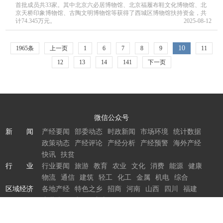
首批成员共33家。其中北京六必居博物馆、北京福履布鞋文化博物馆、北
京天桥印象博物馆、古陶文明博物馆等获得了西城区博物馆扶持资金，共
计74.345万元。
2025-08-12
10
1965条
上一页
1
6
7
8
9
11
12
13
14
141
下一页
微信公众号
新 闻
产经要闻
部委动态
时政新闻
市场环境
统计数据
政策动态
产经评论
产经分析
产经预警
海外产经
快讯
扶贫
行 业
行业要闻
旅游
教育
农业
文化
消费
能源
健康
物流
通信
建筑
轻工
化工
金属
机电
综合
区域经济
各地产经
特色之乡
招商
河南
山西
四川
福建
内蒙古
黑龙江
广东