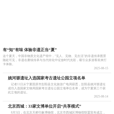
有“知”有味 体验非遗正当“夏”
这个夏天，中国非物质文化遗产馆中，“见人、见物、见生活”的非遗传承图景
随处可见，非遗在赓续传承与当代转化中绽放时代光彩，吸引众多游客前来打
卡体验。
2025-08-15
姚河塬遗址入选国家考古遗址公园立项名单
记者11日从宁夏固原市彭阳县文化旅游广电局获悉，彭阳县姚河塬遗址
成功入选国家文物局国家考古遗址公园立项单位名单，成为宁夏第三个获
此立项的遗址。
2025-08-14
北京西城：33家文博单位开启“共享模式”
8月5日，在北京天桥印象博物馆，北京市西城区博物馆联盟宣布成立，