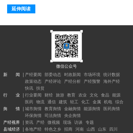
延伸阅读
微信公众号
新 闻
产经要闻
部委动态
时政新闻
市场环境
统计数据
政策动态
产经评论
产经分析
产经预警
海外产经
快讯
扶贫
行 业
行业要闻
财经
旅游
教育
农业
文化
食品
能源
医药
物流
通信
建筑
轻工
化工
金属
机电
综合
舆 情
城市舆情
教育舆情
金融舆情
能源舆情
医药舆情
环保舆情
司法舆情
央企舆情
产经视界
资讯
产经
微视频
现场
访谈
专题
县域经济
各地产经
特色之乡
招商
河南
山西
山东
四川