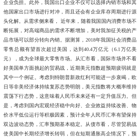
企业负担。此外，我国出口企业不仅可以选择内销市场和其
他国家出口市场进行对冲，而且还会有企业库存周期进行源
头化解。从需求侧来看， 近年来，随着我国国内消费市场不
断拓展，对高端商品的需求不断增加，美对我加征关税的产
品市场可以部分转向内销。据测算，2018年我国社会消费品
零售总额有望首次超过美国，达到40.4万亿元（6.1万亿美
元），成为全球最大零售市场。从汇市看，国际市场并不看
好美国单方面挑起的贸易战，近期美元指数超预期疲弱就是
其中一个例证。考虑到特朗普新政红利可能进一步衰竭，欧
日等非美经济体持续复苏态势明朗，美元指数将大概率维持
震荡下行态势，这意味着人民币未来还有一定升值压力。但
是，考虑到国内宏观经济稳中向好、企业效益持续改善、物
价水平低位运行等积极因素，预计全年人民币汇率有望保持
双边波动态势，汇率预期基本稳定。从债市看，尽管贸易战
使美国中长期经济增长转弱，但在短期通胀高企情况下，预