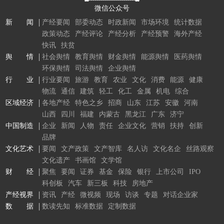
微信公众号
新 闻
产经要闻
部委动态
时政新闻
市场环境
统计数据
政策动态
产经评论
产经分析
产经预警
海外产经
快讯
扶贫
舆 情
社会舆情
教育舆情
财金舆情
能源舆情
医药舆情
环保舆情
司法舆情
企业舆情
行 业
行业要闻
旅游
教育
农业
文化
消费
能源
健康
物流
通信
建筑
轻工
化工
金属
机电
综合
区域经济
各地产经
特色之乡
招商
山东
江苏
安徽
河南
山西
四川
福建
内蒙古
黑龙江
广东
济宁
中国制造
企业
新闻
人物
责任
企业文化
营销
扶持
创新
品牌
文化艺术
要闻
文产政策
文产智库
名人访
文化名企
丝路观察
文化遗产
书画馆
文学馆
财 经
聚焦
要闻
证券
基金
保险
银行
上市公司
IPO
科创板
汽车
新三板
科技
房地产
产经视界
资讯
产经
微视频
现场
访谈
专题
对话企业家
数 据
数读先知
标准数据
定制数据