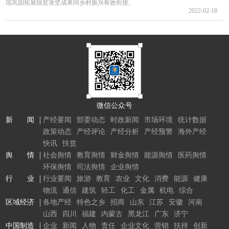
现巩固拓展脱贫攻坚成果同乡村振兴有效衔接。
2022-02-18
微信公众号
新 闻
产经要闻
部委动态
时政新闻
市场环境
统计数据
政策动态
产经评论
产经分析
产经预警
海外产经
快讯
扶贫
舆 情
社会舆情
教育舆情
财金舆情
能源舆情
医药舆情
环保舆情
司法舆情
企业舆情
行 业
行业要闻
旅游
教育
农业
文化
消费
能源
健康
物流
通信
建筑
轻工
化工
金属
机电
综合
区域经济
各地产经
特色之乡
招商
山东
江苏
安徽
河南
山西
四川
福建
内蒙古
黑龙江
广东
济宁
中国制造
企业
新闻
人物
责任
企业文化
营销
扶持
创新