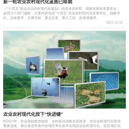
新一轮农业农村现代化蓝图已绘就
《“十四五”推进农业农村现代化规划》由农业农村部、国家发展改革委牵头，
会同32个部门编制，主要内容包括“十四五”农业农村现代化发展特征、战略导
向、总体要求、主要目标、重点任务、重大工程、政策措施等。
2021-12-10
农业农村现代化按下“快进键”
到2025年，农业基础更加稳固，乡村振兴战略全面推进，农业农村现代化取得
重要进展。梯次推进有条件的地区率先基本实现农业农村现代化，脱贫地区实