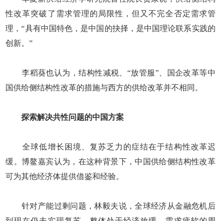
性改革突破了需求管理的局限性，但又不完全否定需求管
理，“具有中国特色，是中国的抉择，是中国理论联系实践的
创新。”
李稻葵也认为，结构性减税、“放管服”、国企改革等中
国供给侧结构性改革的措施与西方的供给改革并不相同。
探索解决共性问题的中国方案
全球低增长困境、复苏乏力的症结在于结构性改革迟
缓。博鳌嘉宾认为，在这种背景下，中国供给侧结构性改革
可为其他经济体提供借鉴和经验。
针对产能过剩问题，林毅夫说，全球经济从金融危机后
到现在仍未实现复苏，整体处于经济放缓、需求疲软的周