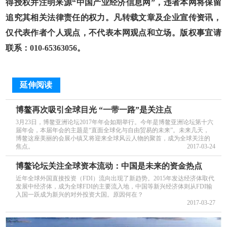
得授权并注明来源“中国产业经济信息网”，违者本网将保留
追究其相关法律责任的权力。凡转载文章及企业宣传资讯，
仅代表作者个人观点，不代表本网观点和立场。版权事宜请
联系：010-65363056。
延伸阅读
博鳌再次吸引全球目光 “一带一路”是关注点
3月23日，博鳌亚洲论坛2017年年会如期举行。今年是博鳌亚洲论坛第十六
届年会，本届年会的主题是“直面全球化与自由贸易的未来”。未来几天，
博鳌这座美丽的会展小镇又将迎来全球风云人物的聚首，成为全球关注的
焦点。
2017-03-24
博鳌论坛关注全球资本流动：中国是未来的资金热点
近年全球外国直接投资（FDI）流向出现了新趋势。2015年发达经济体取代
发展中经济体，成为全球FDI的主要流入地，中国等新兴经济体则从FDI输
入国一跃成为新兴的对外投资大国。原因何在？
2017-03-27