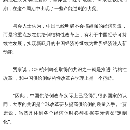
期，在这个周期中出现了一些产能过剩的状况。
与会人士认为，中国已经明确不会搞超强的经济刺激，
而是将重点放在供给侧结构性改革上，有利于中国经济可持
续性发展，实现新跃升的中国经济将继续为世界经济注入新
动能。
贾康说，G20杭州峰会取得的共识之一就是推进“结构性
改革”，和中国供给侧结构性改革在学理上是一个范畴。
“因此，中国供给侧改革实际上已经得到很多国家的认
同，大家的共识是全球改革要从提高供给侧的质量入手。”贾
康说，当然具体到各个经济体时必须根据实际情况“定制
化”。