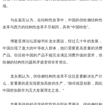
场。
与会嘉宾认为，在结构性改革中，中国的供给侧结构性
改革与西方的结构性改革不尽相同，具有“中国特色”。
博鳌亚洲论坛原秘书长龙永图说，经过几十年的发展，
中国出现了庞大的中等收入群体，他们需要更高质量的消费
产品。但目前中国的产品不能完全满足消费升级的需求，供
给侧的结构性问题和矛盾变得非常突出。
龙永图认为，供给侧结构性改革不仅仅是要解决生产什
么，更重要的是实现更加高效的生产，“路径就是创新，因此
中国把创新作为五大发展理念之首。”
华夏新供给经济学研究院首任院长贾康说，供给侧结构