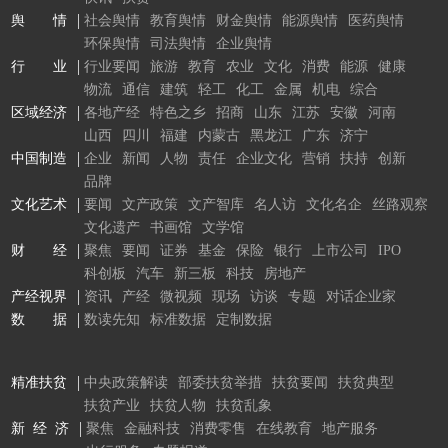
舆 情
社会舆情
教育舆情
财金舆情
能源舆情
医药舆情
环保舆情
司法舆情
企业舆情
行 业
行业要闻
旅游
教育
农业
文化
消费
能源
健康
物流
通信
建筑
轻工
化工
金属
机电
综合
区域经济
各地产经
特色之乡
招商
山东
江苏
安徽
河南
山西
四川
福建
内蒙古
黑龙江
广东
济宁
中国制造
企业
新闻
人物
责任
企业文化
营销
扶持
创新
品牌
文化艺术
要闻
文产政策
文产智库
名人访
文化名企
丝路观察
文化遗产
书画馆
文学馆
财 经
聚焦
要闻
证券
基金
保险
银行
上市公司
IPO
科创板
汽车
新三板
科技
房地产
产经视界
资讯
产经
微视频
现场
访谈
专题
对话企业家
数 据
数读先知
标准数据
定制数据
精准扶贫
中央政策解读
部委扶贫举措
扶贫要闻
扶贫典型
扶贫产业
扶贫人物
扶贫乱象
新 经 济
聚焦
金融科技
消费零售
在线教育
地产服务