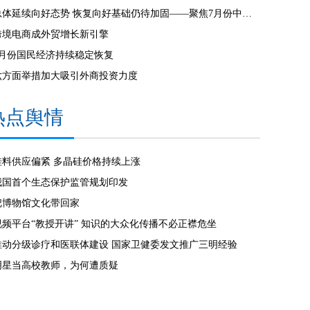
总体延续向好态势 恢复向好基础仍待加固——聚焦7月份中国经济走势
跨境电商成外贸增长新引擎
7月份国民经济持续稳定恢复
六方面举措加大吸引外商投资力度
热点舆情
硅料供应偏紧 多晶硅价格持续上涨
我国首个生态保护监管规划印发
把博物馆文化带回家
视频平台“教授开讲” 知识的大众化传播不必正襟危坐
推动分级诊疗和医联体建设 国家卫健委发文推广三明经验
明星当高校教师，为何遭质疑