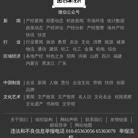
微信公众号
新 闻
产经要闻
部委动态
时政新闻
市场环境
统计数据
政策动态
产经评论
产经分析
产经预警
海外产经
快讯
扶贫
行 业
行业要闻
旅游
教育
农业
文化
消费
能源
健康
物流
通信
建筑
轻工
化工
金属
机电
综合
区域经济
各地产经
特色之乡
招商
河南
山西
四川
福建
内蒙古
黑龙江
广东
中国制造
企业
新闻
人物
责任
企业文化
营销
扶持
创新
品牌
文化艺术
要闻
文产政策
文产智库
名人访
文化名企
丝路观察
文化遗产
书画馆
文学馆
关于我们
组织架构
网站声明
联系我们
友情链接
邮箱登录
网站地图
违法和不良信息举报电话 010-65363056 65363079
举报流
程