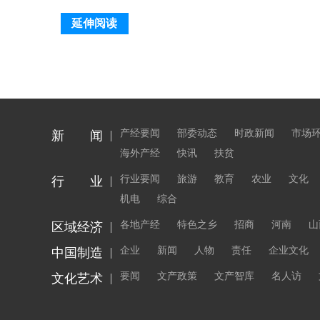
延伸阅读
产经要闻
部委动态
时政新闻
市场
新 闻
海外产经
快讯
扶贫
行业要闻
旅游
教育
农业
文化
行 业
机电
综合
各地产经
特色之乡
招商
河南
山
区域经济
企业
新闻
人物
责任
企业文化
中国制造
要闻
文产政策
文产智库
名人访
文化艺术