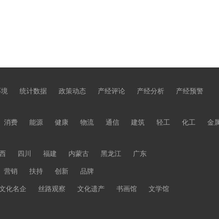
环境
统计数据
政策动态
产经评论
产经分析
产经预警
消费
能源
健康
物流
通信
建筑
轻工
化工
金
西
四川
福建
内蒙古
黑龙江
广东
营销
扶持
创新
品牌
文化名企
丝路观察
文化遗产
书画馆
文学馆