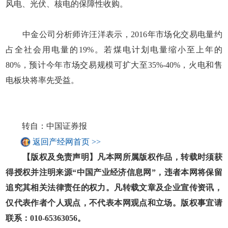
风电、光伏、核电的保障性收购。
中金公司分析师许汪洋表示，2016年市场化交易电量约
占全社会用电量的19%。若煤电计划电量缩小至上年的
80%，预计今年市场交易规模可扩大至35%-40%，火电和售
电板块将率先受益。
转自：中国证券报
返回产经网首页 >>
【版权及免责声明】凡本网所属版权作品，转载时须获
得授权并注明来源“中国产业经济信息网”，违者本网将保留
追究其相关法律责任的权力。凡转载文章及企业宣传资讯，
仅代表作者个人观点，不代表本网观点和立场。版权事宜请
联系：010-65363056。