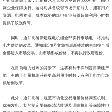
小时数最高上限，此前征求意见稿为不超过5000小时，由电
网企业保障执行。这将对具备较强市场开拓能力，拥有用户
资源、电网资源、成本优势的煤电企业获得超额利用小时数
提供了较强保障。
同时，通知明确新建煤电机组全部实行市场电，将推动
电力供给侧改革。通知规定9号文颁布后新核准的机组投产后
全部进入市场交易，由市场形成价格，不再执行政府定价。
在目前电力过剩的背景下，这将有利于抑制盲目新建产
能，有助于存量机组获得更高利用小时数，有利于电力市场
供给侧改革。
此外，通知明确，规范市场化交易电量价格调整机制。
优先发电计划的制定要确保清洁能源及调峰机组等保障性电