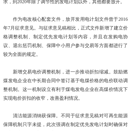
求，到2020年除了调节性的发电计划以外，其他都要放开。
作为电改核心配套文件，放开发用电计划文件曾于2016
年7月征求意见。与征求意见稿相比，正式文件新增了建立价
格调整机制、制定优先发电计划等内容，并且在发购电协
议、退出惩罚机制、保障中小用户参与交易等方面都进行了
较为全面的规定。
新增交易电价调整机制，进一步推动折扣缩减。鼓励燃
煤发电企业在中长期合同中签订基于电煤价格的电价联动调
整机制。这一机制设立有利于煤电发电企业在高煤价情况下
实现电价折扣的收窄，改善盈利情况。
清洁能源消纳获保障。不同于征求意见稿对可再生能源
保障机制只字未提，此次强调在制定优先发电计划时确保对