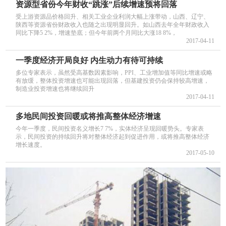
资源型省份今年财收“跳涨”后续增速预将回落
受上游资源品价格回升、相关工业企业利润大幅上涨带动，山西、辽宁、
陕西等资源省份财政收入也随之出现明显回升。如山西去年全年财政收入
同比下降5 2%，增速垫底；但今年前两个月同比大涨18 8%，
2017-04-11
一季度经济开局良好 内生动力有待可持续
多位专家表示，虽然受高基数因素影响，PPI、工业增加值等同比增速或略
有放缓，整体投资增速也可能出现回落，但基建投资仍会保持较高增速，
制造业投资增速也将继续回升
2017-04-11
多地民间投资回暖或将推高整体经济增速
今年一季度，民间投资名义增长7 7%，实体经济呈现回暖势头。专家表
示，民间投资的持续回升将对整体经济起到促进作用，或将推高整体经济
增长速度。
2017-05-10