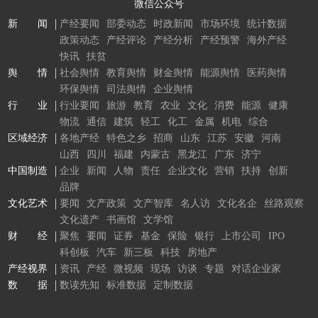
微信公众号
新 闻
产经要闻
部委动态
时政新闻
市场环境
统计数据
政策动态
产经评论
产经分析
产经预警
海外产经
快讯
扶贫
舆 情
社会舆情
教育舆情
财金舆情
能源舆情
医药舆情
环保舆情
司法舆情
企业舆情
行 业
行业要闻
旅游
教育
农业
文化
消费
能源
健康
物流
通信
建筑
轻工
化工
金属
机电
综合
区域经济
各地产经
特色之乡
招商
山东
江苏
安徽
河南
山西
四川
福建
内蒙古
黑龙江
广东
济宁
中国制造
企业
新闻
人物
责任
企业文化
营销
扶持
创新
品牌
文化艺术
要闻
文产政策
文产智库
名人访
文化名企
丝路观察
文化遗产
书画馆
文学馆
财 经
聚焦
要闻
证券
基金
保险
银行
上市公司
IPO
科创板
汽车
新三板
科技
房地产
产经视界
资讯
产经
微视频
现场
访谈
专题
对话企业家
数 据
数读先知
标准数据
定制数据