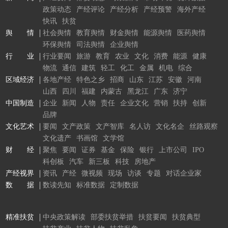
政策动态
产经评论
产经分析
产经预警
海外产经
快讯
扶贫
舆 情
社会舆情
教育舆情
财金舆情
能源舆情
医药舆情
环保舆情
司法舆情
企业舆情
行 业
行业要闻
旅游
教育
农业
文化
消费
能源
健康
物流
通信
建筑
轻工
化工
金属
机电
综合
区域经济
各地产经
特色之乡
招商
山东
江苏
安徽
河南
山西
四川
福建
内蒙古
黑龙江
广东
济宁
中国制造
企业
新闻
人物
责任
企业文化
营销
扶持
创新
品牌
文化艺术
要闻
文产政策
文产智库
名人访
文化名企
丝路观察
文化遗产
书画馆
文学馆
财 经
聚焦
要闻
证券
基金
保险
银行
上市公司
IPO
科创板
汽车
新三板
科技
房地产
产经视界
资讯
产经
微视频
现场
访谈
专题
对话企业家
数 据
数读先知
标准数据
定制数据
精准扶贫
中央政策解读
部委扶贫举措
扶贫要闻
扶贫典型