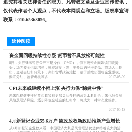
追究其相关法律责任的权力。凡转载文章及企业宣传资讯，
仅代表作者个人观点，不代表本网观点和立场。版权事宜请
联系：010-65363056。
延伸阅读
资金面回暖持续性存疑 货币暂不具放松可能性
8日，央行继续暂停公开市场操作（OMO），但市场资金面延续回暖势
头，场内资金供给增多，融资难度下降，主要回购利率走低。市场人士指
出，金融去杠杆背景下，央行货币政策难松，鉴于后续仍面临企业缴税、
购汇分红、监管考核等多...
2017-05-09
CPI未来或继续小幅上涨 央行力保“稳健中性”
未来以稳健中性的货币政策和更加灵活多样的政策工具组合，来化解金融
风险及经济风险、逐步降低全社会的杠杆率，将成为一种常态化操作。
2017-05-13
4月新登记企业55.6万户 简政放权新政助推新产业增长
从4月新登记企业数来看，中国经济尤其是民营经济仍然保持着较大的活