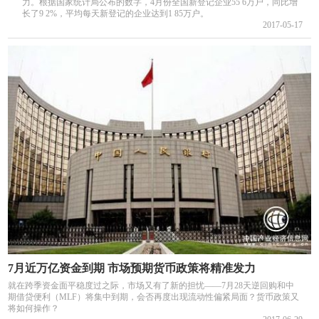
力。根据国家统计局公布的数字，4月份全国新登记企业55 6万户，同比增
长了9 2%，平均每天新登记的企业达到1 85万户。
2017-05-17
7月近万亿资金到期 市场预期货币政策将精准发力
就在跨季资金面平稳度过之际，市场又有了新的担忧——7月28天逆回购和中
期借贷便利（MLF）将集中到期，会否再度出现流动性偏紧局面？货币政策又
将如何操作？