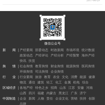
2017-06-29
微信公众号
新 闻
产经要闻
部委动态
时政新闻
市场环境
统计数据
政策动态
产经评论
产经分析
产经预警
海外产经
快讯
扶贫
舆 情
社会舆情
教育舆情
财金舆情
能源舆情
医药舆情
环保舆情
司法舆情
企业舆情
行 业
行业要闻
旅游
教育
农业
文化
消费
能源
健康
物流
通信
建筑
轻工
化工
金属
机电
综合
区域经济
各地产经
特色之乡
招商
山东
江苏
安徽
河南
山西
四川
福建
内蒙古
黑龙江
广东
济宁
中国制造
企业
新闻
人物
责任
企业文化
营销
扶持
创新
品牌