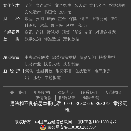
文化艺术
要闻
文产政策
文产智库
名人访
文化名企
丝路观察
文化遗产
书画馆
文学馆
财 经
聚焦
要闻
证券
基金
保险
银行
上市公司
IPO
科创板
汽车
新三板
科技
房地产
产经视界
资讯
产经
微视频
现场
访谈
专题
对话企业家
数 据
数读先知
标准数据
定制数据
精准扶贫
中央政策解读
部委扶贫举措
扶贫要闻
扶贫典型
扶贫产业
扶贫人物
扶贫乱象
新 经 济
聚焦
金融科技
消费零售
在线教育
地产服务
出行服务
专题报道
关于我们
组织架构
网站声明
联系我们
人员招聘
友情链接
邮箱登录
编辑查询
违法和不良信息举报电话 010-65363056 65363079
举报流
程
版权所有：中国产业经济信息网
京ICP备11041399号-2
京公网安备11010502035964