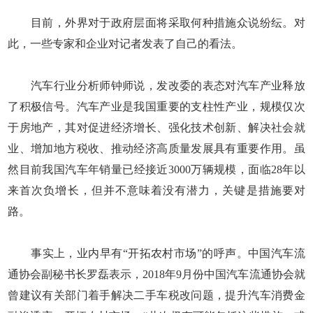
目前，外界对于政府层面将采取何种措施众说纷纭。对
此，一些专家和企业对记者发表了自己的看法。
汽车行业分析师钟师说，发改委的表态对汽车产业释放
了积极信号。汽车产业是我国重要的支柱性产业，规模仅次
于房地产，其对促进经济增长、强化技术创新、解决社会就
业、增加地方税收、推动经济高质量发展具有重要作用。虽
然目前我国汽车年销量已经接近3000万辆规模，面临28年以
来首次负增长，但并不意味着没有潜力，关键是措施要对
路。
事实上，业内早有“开拓农村市场”的呼声。中国汽车流
通协会副秘书长罗磊表示，2018年9月份中国汽车流通协会就
曾建议有关部门着手解决二手车税改问题，提升汽车消费金