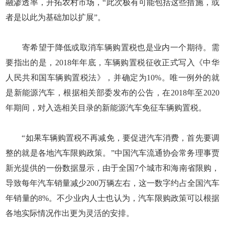
融渗透率，开拓农村市场，“此次极有可能包括这些措施，或
者是以此为基础加以扩展”。
寄希望于降低或取消车辆购置税也是业内一个期待。需
要指出的是，2018年年底，车辆购置税征收正式写入《中华
人民共和国车辆购置税法》，并确定为10%。唯一例外的就
是新能源汽车，根据相关部委发布的公告，在2018年至2020
年期间，对入选相关目录的新能源汽车免征车辆购置税。
“如果车辆购置税不再减免，要促进汽车消费，首先要调
整的就是各地汽车限购政策。”中国汽车流通协会常务理事贾
新光提供的一份数据显示，由于全国7个城市和海南省限购，
导致每年汽车销量减少200万辆左右，这一数字约占全国汽车
年销量的8%。不少业内人士也认为，汽车限购政策可以根据
各地实际情况作出更为灵活的安排。