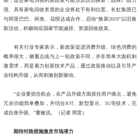
期，促进家电消费的新政策可能涉及以旧换新，品牌产品力
强、具有家电回收资质的企业将处于有利位置。长虹集团已
与阿里巴巴、闲鱼、花呗达成合作，启动“焕新2019”以旧换
新活动，积极响应国家节能减排、资源回收政策。
有关行业专家表示，新政策促进消费升级、绿色消费的
概率很大，侧重点或与上一轮政策不同，并非简单大面积刺
激需求，而是着力创新技术产品，通过政策推动以及引导产
业结构升级，从而刺激创新驱动。
“企业要抓住机会，在产品升级方面抓住用户痛点，避免
冗余功能简单叠加，并结合IOT、新型显示、5G等技术，完
成自身升级。”董敏说。（记者 周雷）
期待对路措施激发市场潜力