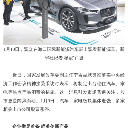
1月10日，观众在海口国际新能源汽车展上观看新能源车。新
华社记者 杨冠宇 摄
近日，国家发展改革委副主任宁吉喆就贯彻落实中央经
济工作会议精神接受采访时表示，将制定出台稳住汽车、家
电等热点产品消费的措施。这一消息引发市场普遍关注，股
市更是闻风而动。1月9日，汽车、家电板块集体走强，多家
相关上市公司股票涨停。
企业做足准备 瞄准创新产品