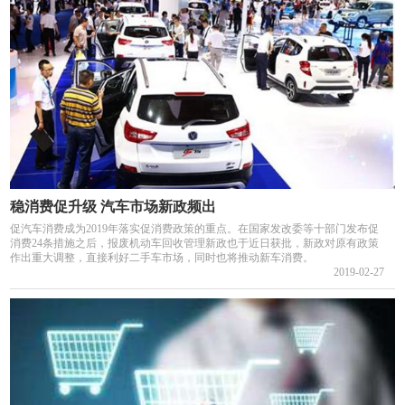
稳消费促升级 汽车市场新政频出
促汽车消费成为2019年落实促消费政策的重点。在国家发改委等十部门发布促
消费24条措施之后，报废机动车回收管理新政也于近日获批，新政对原有政策
作出重大调整，直接利好二手车市场，同时也将推动新车消费。
2019-02-27