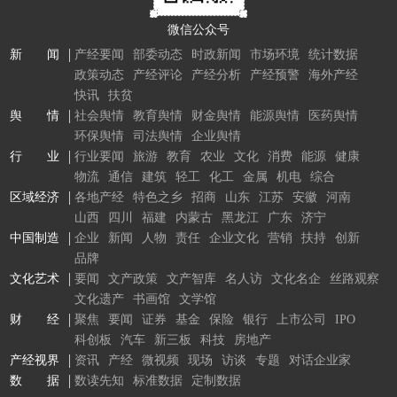
微信公众号
新 闻
产经要闻
部委动态
时政新闻
市场环境
统计数据
政策动态
产经评论
产经分析
产经预警
海外产经
快讯
扶贫
舆 情
社会舆情
教育舆情
财金舆情
能源舆情
医药舆情
环保舆情
司法舆情
企业舆情
行 业
行业要闻
旅游
教育
农业
文化
消费
能源
健康
物流
通信
建筑
轻工
化工
金属
机电
综合
区域经济
各地产经
特色之乡
招商
山东
江苏
安徽
河南
山西
四川
福建
内蒙古
黑龙江
广东
济宁
中国制造
企业
新闻
人物
责任
企业文化
营销
扶持
创新
品牌
文化艺术
要闻
文产政策
文产智库
名人访
文化名企
丝路观察
文化遗产
书画馆
文学馆
财 经
聚焦
要闻
证券
基金
保险
银行
上市公司
IPO
科创板
汽车
新三板
科技
房地产
产经视界
资讯
产经
微视频
现场
访谈
专题
对话企业家
数 据
数读先知
标准数据
定制数据