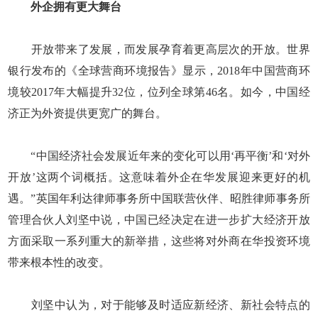
外企拥有更大舞台
开放带来了发展，而发展孕育着更高层次的开放。世界
银行发布的《全球营商环境报告》显示，2018年中国营商环
境较2017年大幅提升32位，位列全球第46名。如今，中国经
济正为外资提供更宽广的舞台。
“中国经济社会发展近年来的变化可以用‘再平衡’和‘对外
开放’这两个词概括。这意味着外企在华发展迎来更好的机
遇。”英国年利达律师事务所中国联营伙伴、昭胜律师事务所
管理合伙人刘坚中说，中国已经决定在进一步扩大经济开放
方面采取一系列重大的新举措，这些将对外商在华投资环境
带来根本性的改变。
刘坚中认为，对于能够及时适应新经济、新社会特点的