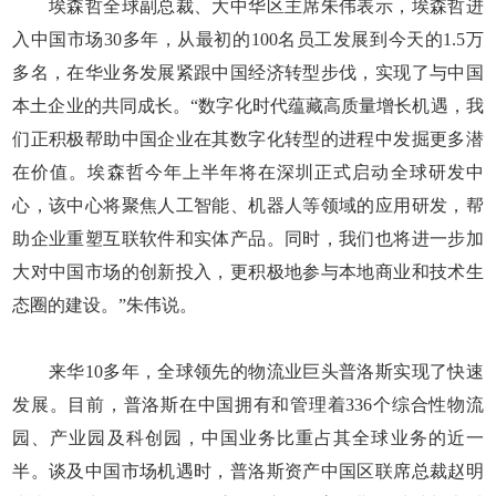
埃森哲全球副总裁、大中华区主席朱伟表示，埃森哲进
入中国市场30多年，从最初的100名员工发展到今天的1.5万
多名，在华业务发展紧跟中国经济转型步伐，实现了与中国
本土企业的共同成长。“数字化时代蕴藏高质量增长机遇，我
们正积极帮助中国企业在其数字化转型的进程中发掘更多潜
在价值。埃森哲今年上半年将在深圳正式启动全球研发中
心，该中心将聚焦人工智能、机器人等领域的应用研发，帮
助企业重塑互联软件和实体产品。同时，我们也将进一步加
大对中国市场的创新投入，更积极地参与本地商业和技术生
态圈的建设。”朱伟说。
来华10多年，全球领先的物流业巨头普洛斯实现了快速
发展。目前，普洛斯在中国拥有和管理着336个综合性物流
园、产业园及科创园，中国业务比重占其全球业务的近一
半。谈及中国市场机遇时，普洛斯资产中国区联席总裁赵明