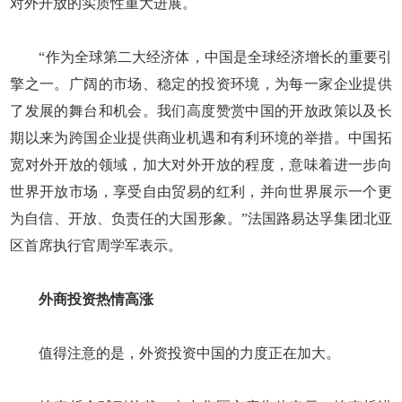
对外开放的实质性重大进展。
“作为全球第二大经济体，中国是全球经济增长的重要引
擎之一。广阔的市场、稳定的投资环境，为每一家企业提供
了发展的舞台和机会。我们高度赞赏中国的开放政策以及长
期以来为跨国企业提供商业机遇和有利环境的举措。中国拓
宽对外开放的领域，加大对外开放的程度，意味着进一步向
世界开放市场，享受自由贸易的红利，并向世界展示一个更
为自信、开放、负责任的大国形象。”法国路易达孚集团北亚
区首席执行官周学军表示。
外商投资热情高涨
值得注意的是，外资投资中国的力度正在加大。