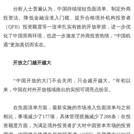
分析人士普遍认为，中国持续缩短负面清单、制定外商
投资法、降低金融业准入门槛、提升合格境外机构投资者
（QFII）投资额度等一连串扎实有效的开放举措，进一步优
化了中国营商环境，也进一步激发了外商投资热情，“中国机
遇”更加真切而实在。
开放之门越开越大
“中国开放的大门不会关闭，只会越开越大。”年初以
来，中国在对外开放领域推出的实招可谓亮点纷呈。
在负面清单方面，最新实施的市场准入负面清单与之前
相比，事项减少了177项，具体管理措施减少了288条；在投
资额度方面，为满足境外投资者扩大对中国资本市场的投资