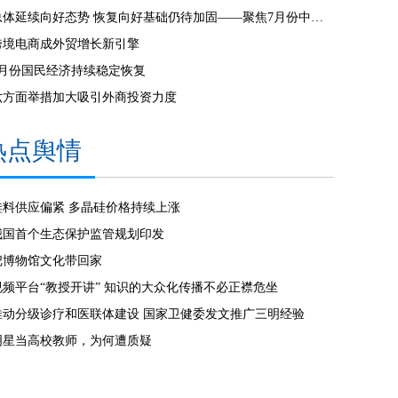
总体延续向好态势 恢复向好基础仍待加固——聚焦7月份中国经济走势
跨境电商成外贸增长新引擎
7月份国民经济持续稳定恢复
六方面举措加大吸引外商投资力度
热点舆情
硅料供应偏紧 多晶硅价格持续上涨
我国首个生态保护监管规划印发
把博物馆文化带回家
视频平台“教授开讲” 知识的大众化传播不必正襟危坐
推动分级诊疗和医联体建设 国家卫健委发文推广三明经验
明星当高校教师，为何遭质疑