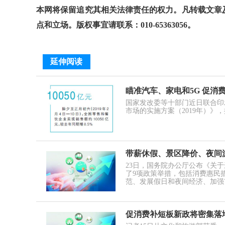
本网将保留追究其相关法律责任的权力。凡转载文章
点和立场。版权事宜请联系：010-65363056。
延伸阅读
瞄准汽车、家电和5G 促消
国家发改委等十部门近日联合印
市场的实施方案（2019年）》
带薪休假、景区降价、夜间游览
23日，国务院办公厅公布《关
了9项政策举措，包括消费惠民
范、发展假日和夜间经济、加强
促消费补短板新政将密集落