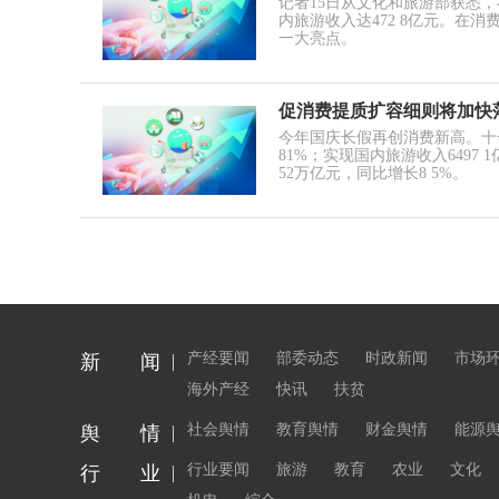
记者15日从文化和旅游部获悉，
内旅游收入达472 8亿元。在
一大亮点。
促消费提质扩容细则将加快
今年国庆长假再创消费新高。十一
81%；实现国内旅游收入6497
52万亿元，同比增长8 5%。
产经要闻
部委动态
时政新闻
市场
新 闻
海外产经
快讯
扶贫
社会舆情
教育舆情
财金舆情
能源
舆 情
行业要闻
旅游
教育
农业
文化
行 业