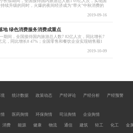
小长假期间，全国接待国内旅游总人数1 05亿人次，实现国
消费持续升级的同时，火爆的夜间经济成为“带火”中秋消费的
2019-09-16
落地 绿色消费服务消费成重点
期间，全国接待国内旅游总人数7 82亿人次，同比增长7
 1亿元，同比增长8 47%；全国零售和餐饮企业实现销售额1
2019-10-09
环境
统计数据
政策动态
产经评论
产经分析
产经预警
舆情
医药舆情
环保舆情
司法舆情
企业舆情
消费
能源
健康
物流
通信
建筑
轻工
化工
金