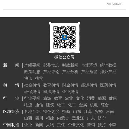
2017-06-03
微信公众号
新 闻
产经要闻
部委动态
时政新闻
市场环境
统计数据
政策动态
产经评论
产经分析
产经预警
海外产经
快讯
扶贫
舆 情
社会舆情
教育舆情
财金舆情
能源舆情
医药舆情
环保舆情
司法舆情
企业舆情
行 业
行业要闻
旅游
教育
农业
文化
消费
能源
健康
物流
通信
建筑
轻工
化工
金属
机电
综合
区域经济
各地产经
特色之乡
招商
山东
江苏
安徽
河南
山西
四川
福建
内蒙古
黑龙江
广东
济宁
中国制造
企业
新闻
人物
责任
企业文化
营销
扶持
创新