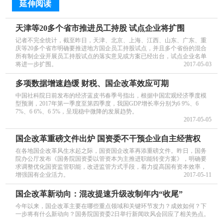
延伸阅读
天津等20多个省市推进员工持股 试点企业将扩围
记者不完全统计，截至昨日，天津、北京、上海、江西、山东、广东、重
庆等20多个省市明确要推进地方国企员工持股试点，并且多个省份的混合
所有制企业开展员工持股试点的落实意见或方案已经出台，试点企业名单
将进一步扩围。
2017-05-03
多项数据增速趋缓 财税、国企改革效应可期
中国社科院日前发布的经济蓝皮书春季号指出，根据中国宏观经济季度模
型预测，2017年第一季度至第四季度，我国GDP增长率分别为6 9%、6
7%、6 6%、6 5%，呈现稳中微降的发展趋势。
2017-05-05
国企改革重磅文件出炉 国资委不干预企业自主经营权
在各地国企改革风生水起之际，国资国企改革再添重磅文件。昨日，国务
院办公厅发布《国务院国资委以管资本为主推进职能转变方案》，明确要
求调整优化国资监管职能，改进监管方式手段，着力提高国有资本效率，
增强国有企业活力。
2017-05-11
国企改革新动向：混改提速升级改制年内“收尾”
今年以来，国企改革主要在哪些重点领域和关键环节发力？成效如何？下
一步将有什么新动向？国务院国资委2日举行新闻吹风会回应了相关热点。