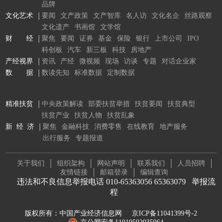
品牌
文化艺术
要闻
文产政策
文产智库
名人访
文化名企
丝路观察
文化遗产
书画馆
文学馆
财 经
聚焦
要闻
证券
基金
保险
银行
上市公司
IPO
科创板
汽车
新三板
科技
房地产
产经视界
资讯
产经
微视频
现场
访谈
专题
对话企业家
数 据
数读先知
标准数据
定制数据
精准扶贫
中央政策解读
部委扶贫举措
扶贫要闻
扶贫典型
扶贫产业
扶贫人物
扶贫乱象
新 经 济
聚焦
金融科技
消费零售
在线教育
地产服务
出行服务
专题报道
关于我们
组织架构
网站声明
联系我们
人员招聘
友情链接
邮箱登录
编辑查询
违法和不良信息举报电话 010-65363056 65363079
举报流
程
版权所有：中国产业经济信息网
京ICP备11041399号-2