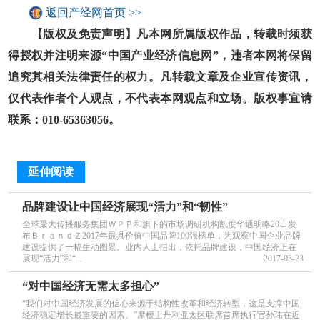
返回产经网首页 >>
【版权及免责声明】凡本网所属版权作品，转载时须获
得授权并注明来源“中国产业经济信息网”，违者本网将保留
追究其相关法律责任的权力。凡转载文章及企业宣传资讯，
仅代表作者个人观点，不代表本网观点和立场。版权事宜请
联系：010-65363056。
延伸阅读
品牌建设让中国经济展现“活力”和“韧性”
全球最大传播服务集团ＷＰＰ和旗下的市场调研机构凯度华通明略20日发
布ＢｒａｎｄＺ2017年最具价值中国品牌100强榜单，为观察中国企业品牌
建设提供了一幅生动图景。业内人士指出，依托品牌建设，中国经济正在
展现“活力”和“...
2017-03-23
“对中国经济无需太多担心”
“我们对中国经济发展的信心来源于结构性改革和经济转型，这是支撑中国
经济稳定增长最重要的因素。”摩根士丹利亚太区联席首席执行官孙玮在近