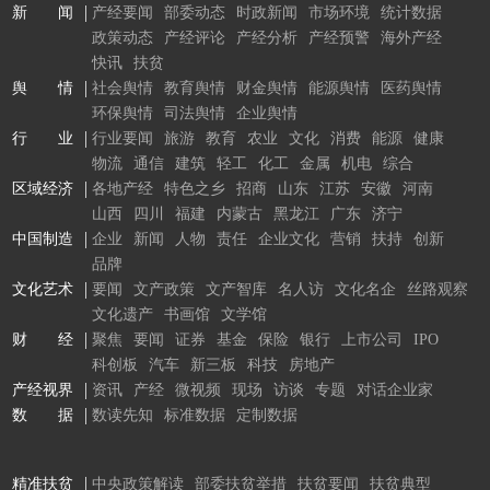
新 闻
产经要闻
部委动态
时政新闻
市场环境
统计数据
政策动态
产经评论
产经分析
产经预警
海外产经
快讯
扶贫
舆 情
社会舆情
教育舆情
财金舆情
能源舆情
医药舆情
环保舆情
司法舆情
企业舆情
行 业
行业要闻
旅游
教育
农业
文化
消费
能源
健康
物流
通信
建筑
轻工
化工
金属
机电
综合
区域经济
各地产经
特色之乡
招商
山东
江苏
安徽
河南
山西
四川
福建
内蒙古
黑龙江
广东
济宁
中国制造
企业
新闻
人物
责任
企业文化
营销
扶持
创新
品牌
文化艺术
要闻
文产政策
文产智库
名人访
文化名企
丝路观察
文化遗产
书画馆
文学馆
财 经
聚焦
要闻
证券
基金
保险
银行
上市公司
IPO
科创板
汽车
新三板
科技
房地产
产经视界
资讯
产经
微视频
现场
访谈
专题
对话企业家
数 据
数读先知
标准数据
定制数据
精准扶贫
中央政策解读
部委扶贫举措
扶贫要闻
扶贫典型