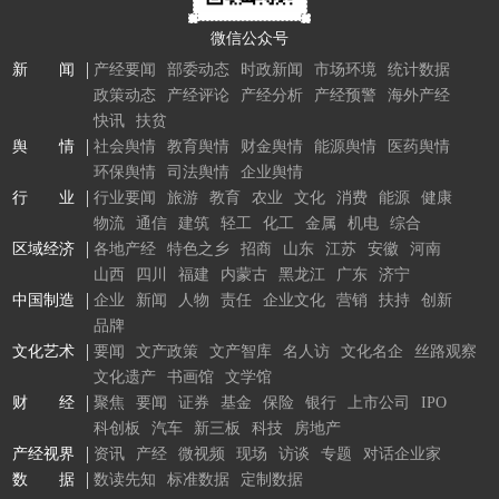
微信公众号
新 闻
产经要闻
部委动态
时政新闻
市场环境
统计数据
政策动态
产经评论
产经分析
产经预警
海外产经
快讯
扶贫
舆 情
社会舆情
教育舆情
财金舆情
能源舆情
医药舆情
环保舆情
司法舆情
企业舆情
行 业
行业要闻
旅游
教育
农业
文化
消费
能源
健康
物流
通信
建筑
轻工
化工
金属
机电
综合
区域经济
各地产经
特色之乡
招商
山东
江苏
安徽
河南
山西
四川
福建
内蒙古
黑龙江
广东
济宁
中国制造
企业
新闻
人物
责任
企业文化
营销
扶持
创新
品牌
文化艺术
要闻
文产政策
文产智库
名人访
文化名企
丝路观察
文化遗产
书画馆
文学馆
财 经
聚焦
要闻
证券
基金
保险
银行
上市公司
IPO
科创板
汽车
新三板
科技
房地产
产经视界
资讯
产经
微视频
现场
访谈
专题
对话企业家
数 据
数读先知
标准数据
定制数据