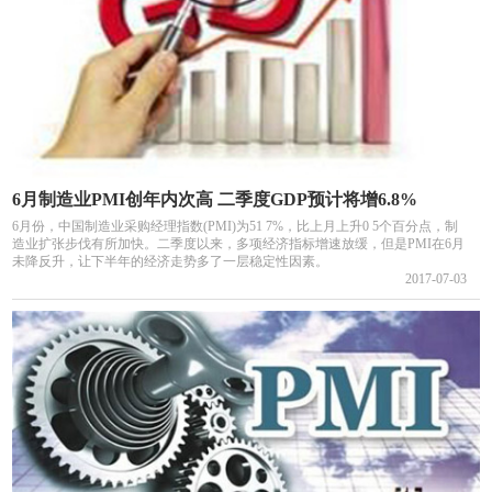
6月制造业PMI创年内次高 二季度GDP预计将增6.8%
6月份，中国制造业采购经理指数(PMI)为51 7%，比上月上升0 5个百分点，制
造业扩张步伐有所加快。二季度以来，多项经济指标增速放缓，但是PMI在6月
未降反升，让下半年的经济走势多了一层稳定性因素。
2017-07-03